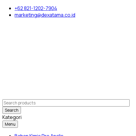
+62 821-1202-7904
marketing@dexatama.co.id
Search
Kategori
Menu