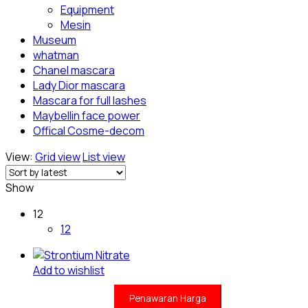
Equipment
Mesin
Museum
whatman
Chanel mascara
Lady Dior mascara
Mascara for full lashes
Maybellin face power
Offical Cosme-decom
View:
Grid view
List view
Show
12
12
Add to wishlist
Penawaran Harga