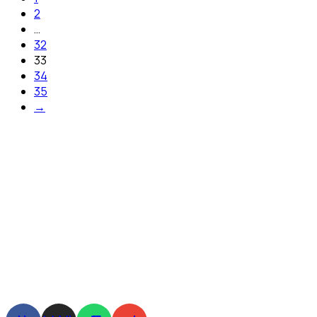
2
…
32
33
34
35
→