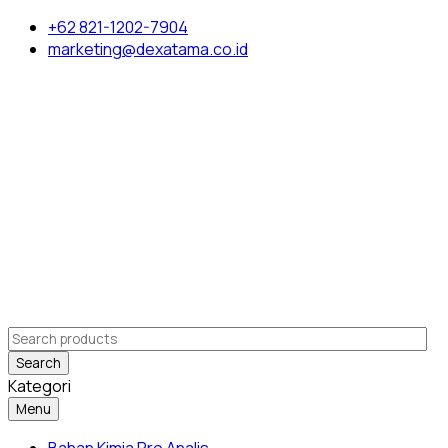
+62 821-1202-7904
marketing@dexatama.co.id
Search
Kategori
Menu