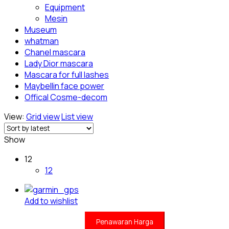
Equipment
Mesin
Museum
whatman
Chanel mascara
Lady Dior mascara
Mascara for full lashes
Maybellin face power
Offical Cosme-decom
View:
Grid view
List view
Show
12
12
Add to wishlist
Penawaran Harga