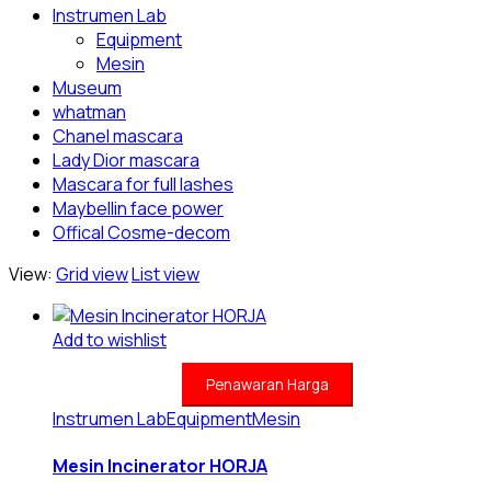
Instrumen Lab
Equipment
Mesin
Museum
whatman
Chanel mascara
Lady Dior mascara
Mascara for full lashes
Maybellin face power
Offical Cosme-decom
View:
Grid view
List view
Add to wishlist
Penawaran Harga
Instrumen Lab
Equipment
Mesin
Mesin Incinerator HORJA