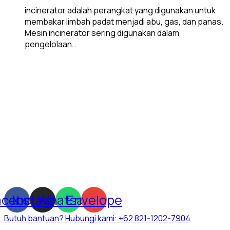
incinerator adalah perangkat yang digunakan untuk
membakar limbah padat menjadi abu, gas, dan panas.
Mesin incinerator sering digunakan dalam
pengelolaan…
acebook
Instagram
Whatsapp
Envelope
Butuh bantuan? Hubungi kami:
+62 821-1202-7904