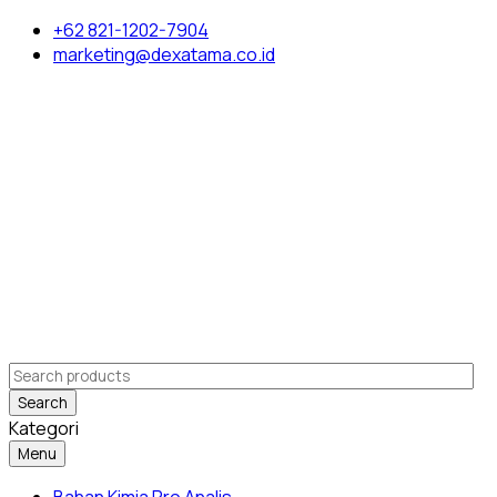
+62 821-1202-7904
marketing@dexatama.co.id
Search
Kategori
Menu