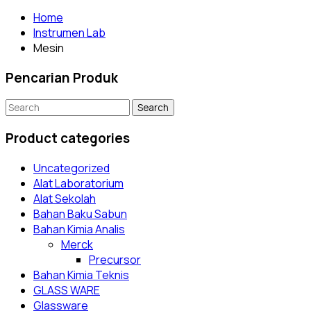
Home
Instrumen Lab
Mesin
Pencarian Produk
Search
for:
Product categories
Uncategorized
Alat Laboratorium
Alat Sekolah
Bahan Baku Sabun
Bahan Kimia Analis
Merck
Precursor
Bahan Kimia Teknis
GLASS WARE
Glassware