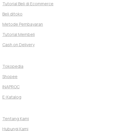
Tutorial Beli di Ecommerce
Beli ditoko
Metode Pembayaran
Tutorial Membeli
Cash on Delivery
Toko Kami
Tokopedia
Shopee
INAPROC
E-Katalog
Bantuan
Tentang Kami
Hubungi Kami