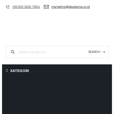
+62 821-1202-7904
marketing@dexatama.co.id
SEARCH
KATEGORI