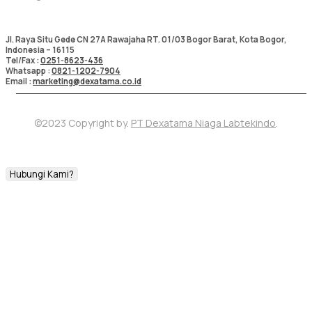
Kontak Kami
Jl. Raya Situ Gede CN 27A Rawajaha RT. 01/03 Bogor Barat, Kota Bogor,
Indonesia – 16115
Tel/Fax :
0251-8623-436
Whatsapp :
0821-1202-7904
Email :
marketing@dexatama.co.id
©2023 Copyright by.
PT Dexatama Niaga Labtekindo
.
Hubungi Kami?