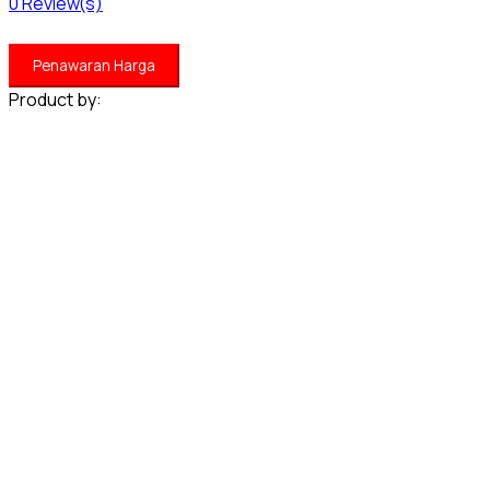
0
Review(s)
Penawaran Harga
Product by: