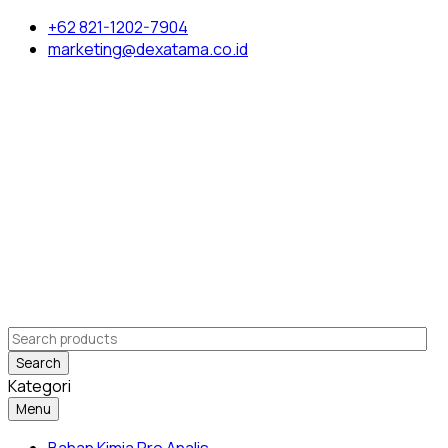
+62 821-1202-7904
marketing@dexatama.co.id
Search
Kategori
Menu