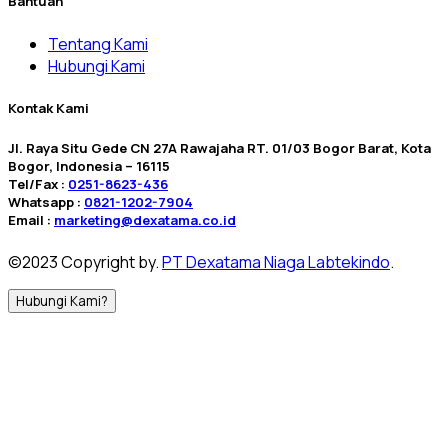
Bantuan
Tentang Kami
Hubungi Kami
Kontak Kami
Jl. Raya Situ Gede CN 27A Rawajaha RT. 01/03 Bogor Barat, Kota
Bogor, Indonesia – 16115
Tel/Fax :
0251-8623-436
Whatsapp :
0821-1202-7904
Email :
marketing@dexatama.co.id
©2023 Copyright by.
PT Dexatama Niaga Labtekindo
.
Hubungi Kami?