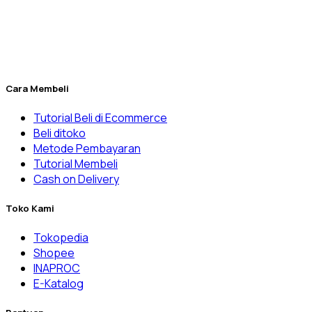
& Rumah Sakit, laboratorium balai pemerintahan, dan
banyak lainnya.
Penuhi kebutuhan laboratorium Anda yang kini menjadi lebih
mudah melalui Dexatama Store.
Cara Membeli
Tutorial Beli di Ecommerce
Beli ditoko
Metode Pembayaran
Tutorial Membeli
Cash on Delivery
Toko Kami
Tokopedia
Shopee
INAPROC
E-Katalog