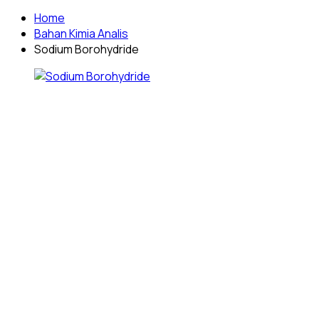
Home
Bahan Kimia Analis
Sodium Borohydride