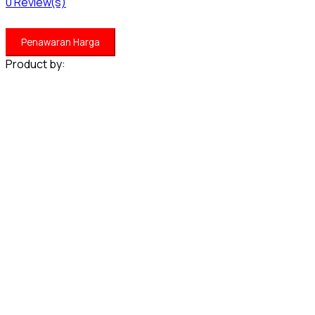
0
Review(s)
Penawaran Harga
Product by: