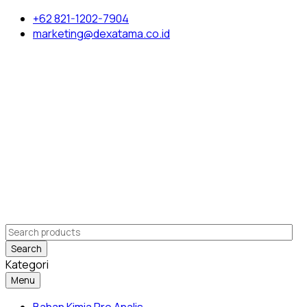
+62 821-1202-7904
marketing@dexatama.co.id
Search
Kategori
Menu