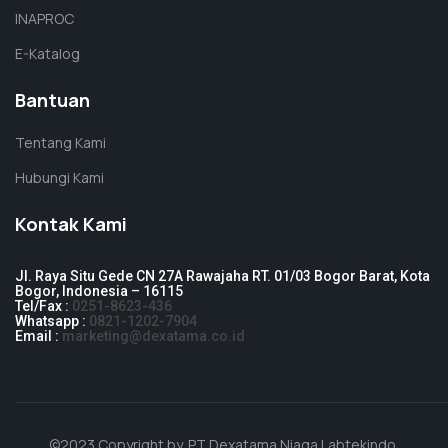
INAPROC
E-Katalog
Bantuan
Tentang Kami
Hubungi Kami
Kontak Kami
Jl. Raya Situ Gede CN 27A Rawajaha RT. 01/03 Bogor Barat, Kota
Bogor, Indonesia – 16115
Tel/Fax :
0251-8623-436
Whatsapp :
0821-1202-7904
Email :
marketing@dexatama.co.id
©2023 Copyright by.
PT Dexatama Niaga Labtekindo
.