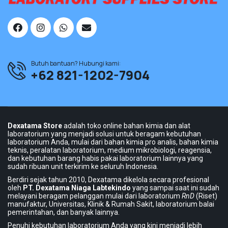
Mascara for full lashes
Maybellin face power
Offical Cosme-decom
Butuh bantuan? Hubungi kami:
+62 821-1202-7904
Dexatama Store
adalah toko online bahan kimia dan alat
laboratorium yang menjadi solusi untuk beragam kebutuhan
laboratorium Anda, mulai dari bahan kimia pro analis, bahan kimia
teknis, peralatan laboratorium, medium mikrobiologi, reagensia,
dan kebutuhan barang habis pakai laboratorium lainnya yang
sudah ribuan unit terkirim ke seluruh Indonesia.
Berdiri sejak tahun 2010, Dexatama dikelola secara profesional
oleh
PT. Dexatama Niaga Labtekindo
yang sampai saat ini sudah
melayani beragam pelanggan mulai dari laboratorium
RnD
(Riset)
manufaktur, Universitas, Klinik & Rumah Sakit, laboratorium balai
pemerintahan, dan banyak lainnya.
Penuhi kebutuhan laboratorium Anda yang kini menjadi lebih