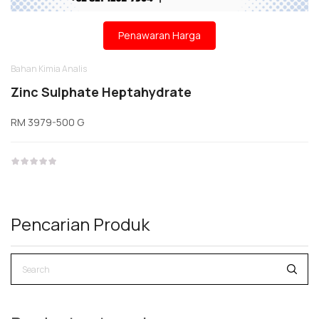
Penawaran Harga
Bahan Kimia Analis
Zinc Sulphate Heptahydrate
RM 3979-500 G
Pencarian Produk