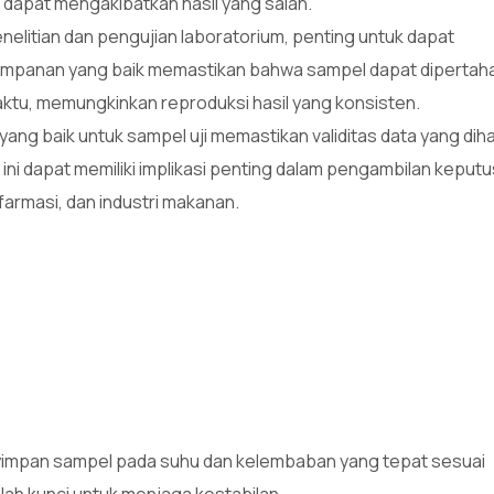
 dapat mengakibatkan hasil yang salah.
enelitian dan pengujian laboratorium, penting untuk dapat
nyimpanan yang baik memastikan bahwa sampel dapat diperta
aktu, memungkinkan reproduksi hasil yang konsisten.
ng baik untuk sampel uji memastikan validitas data yang diha
 ini dapat memiliki implikasi penting dalam pengambilan keputu
farmasi, dan industri makanan.
impan sampel pada suhu dan kelembaban yang tepat sesuai