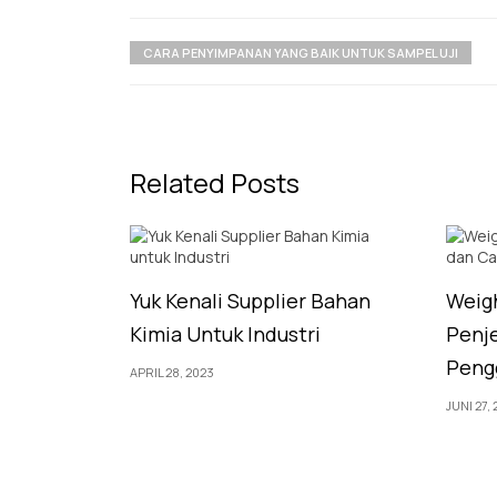
CARA PENYIMPANAN YANG BAIK UNTUK SAMPEL UJI
Related Posts
Yuk Kenali Supplier Bahan
Weigh
Kimia Untuk Industri
Penje
Peng
APRIL 28, 2023
JUNI 27,