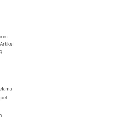
ium.
Artikel
ng
selama
mpel
h