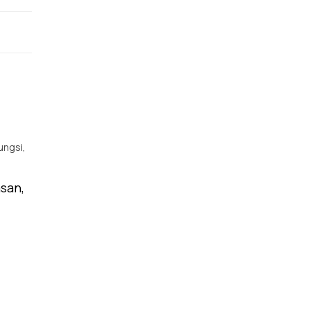
asan,