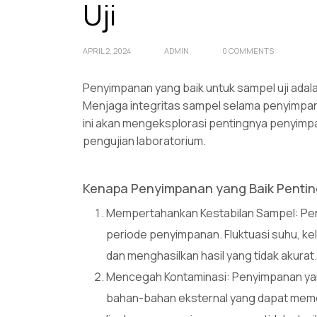
Uji
APRIL 2, 2024
ADMIN
0 COMMENTS
Penyimpanan yang baik untuk sampel uji adal
Menjaga integritas sampel selama penyimpana
ini akan mengeksplorasi pentingnya penyimpa
pengujian laboratorium.
Kenapa Penyimpanan yang Baik Pentin
Mempertahankan Kestabilan Sampel: Pe
periode penyimpanan. Fluktuasi suhu, 
dan menghasilkan hasil yang tidak akurat.
Mencegah Kontaminasi: Penyimpanan ya
bahan-bahan eksternal yang dapat memen