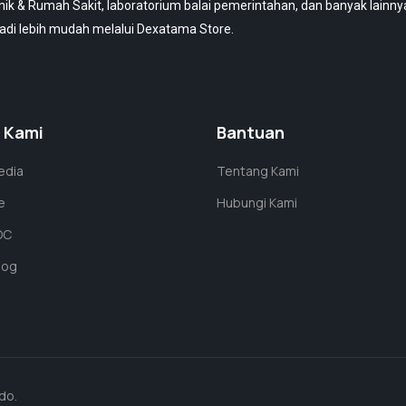
linik & Rumah Sakit, laboratorium balai pemerintahan, dan banyak lainny
adi lebih mudah melalui Dexatama Store.
 Kami
Bantuan
edia
Tentang Kami
e
Hubungi Kami
OC
log
ndo
.