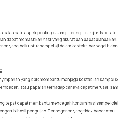
ah salah satu aspek penting dalam proses pengujian laborator
n dapat memastikan hasil yang akurat dan dapat diandalkan. 
nan yang baik untuk sampel uji dalam konteks berbagai bida
g:
nyimpanan yang baik membantu menjaga kestabilan sampel 
kelembaban, atau paparan terhadap cahaya dapat merusak sa
ng tepat dapat membantu mencegah kontaminasi sampel ole
garuhi hasil pengujian. Penanganan yang tidak benar atau