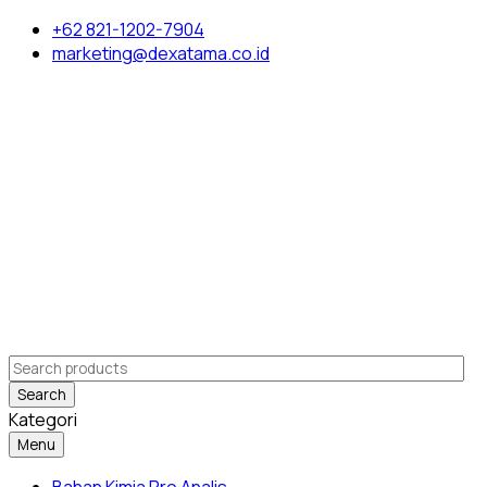
+62 821-1202-7904
marketing@dexatama.co.id
Search
Kategori
Menu