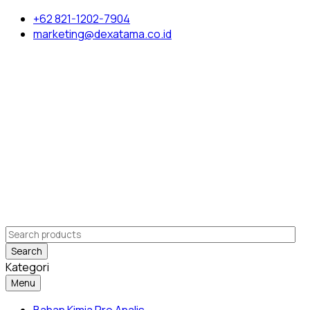
+62 821-1202-7904
marketing@dexatama.co.id
Search
Kategori
Menu