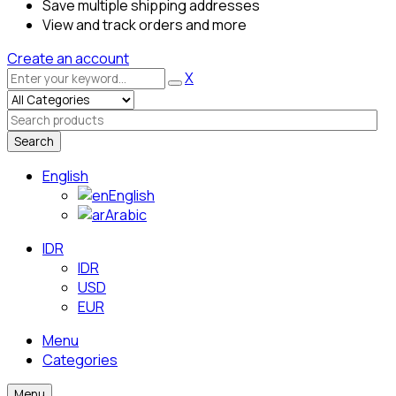
Save multiple shipping addresses
View and track orders and more
Create an account
X
Search
English
English
Arabic
IDR
IDR
USD
EUR
Menu
Categories
Menu