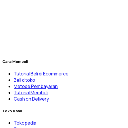
Berdiri sejak tahun 2010, Dexatama dikelola secara
profesional oleh
PT. Dexatama Niaga Labtekindo
yang
sampai saat ini sudah melayani beragam pelanggan mulai
dari laboratorium
RnD
(Riset) manufaktur, Universitas, Klinik
& Rumah Sakit, laboratorium balai pemerintahan, dan
banyak lainnya.
Penuhi kebutuhan laboratorium Anda yang kini menjadi lebih
mudah melalui Dexatama Store.
Cara Membeli
Tutorial Beli di Ecommerce
Beli ditoko
Metode Pembayaran
Tutorial Membeli
Cash on Delivery
Toko Kami
Tokopedia