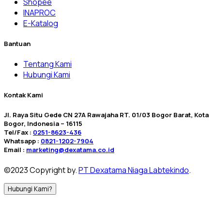
Shopee
INAPROC
E-Katalog
Bantuan
Tentang Kami
Hubungi Kami
Kontak Kami
Jl. Raya Situ Gede CN 27A Rawajaha RT. 01/03 Bogor Barat, Kota
Bogor, Indonesia – 16115
Tel/Fax :
0251-8623-436
Whatsapp :
0821-1202-7904
Email :
marketing@dexatama.co.id
©2023 Copyright by.
PT Dexatama Niaga Labtekindo
.
Hubungi Kami?