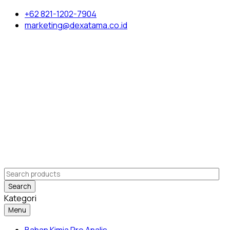
+62 821-1202-7904
marketing@dexatama.co.id
Search
Kategori
Menu