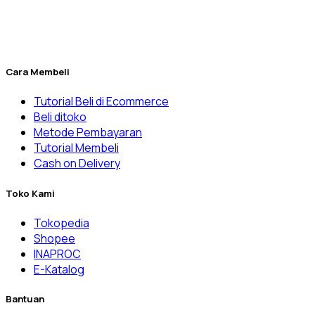
banyak lainnya.
Penuhi kebutuhan laboratorium Anda yang kini menjadi lebih
mudah melalui Dexatama Store.
Cara Membeli
Tutorial Beli di Ecommerce
Beli ditoko
Metode Pembayaran
Tutorial Membeli
Cash on Delivery
Toko Kami
Tokopedia
Shopee
INAPROC
E-Katalog
Bantuan