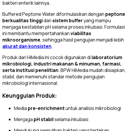
bakteri enterik lainnya.
Buffered Peptone Water diformulasikan dengan
peptone
berkualitas tinggi
dan
sistem buffer
yang mampu
menjaga kestabilan pH selama proses inkubasi. Formulasi
ini membantu mempertahankan
viabilitas
mikroorganisme
, sehingga hasil pengujian menjadi lebih
akurat dan konsisten
.
Produk dari
HiMedia
ini cocok digunakan di
laboratorium
mikrobiologi, industri makanan & minuman, farmasi,
serta institusi penelitian
. BPW HiMedia mudah disiapkan,
stabil, dan memenuhi standar metode pengujian
mikrobiologi internasional.
Keunggulan Produk:
Media
pre-enrichment
untuk analisis mikrobiologi
Menjaga
pH stabil
selama inkubasi
Mendukung pemulihan bakteri yang tertekan