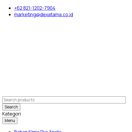
+62 821-1202-7904
marketing@dexatama.co.id
Search
Kategori
Menu