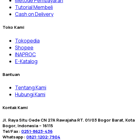
Metode Pembayaran
Tutorial Membeli
Cash on Delivery
Toko Kami
Tokopedia
Shopee
INAPROC
E-Katalog
Bantuan
Tentang Kami
Hubungi Kami
Kontak Kami
Jl. Raya Situ Gede CN 27A Rawajaha RT. 01/03 Bogor Barat, Kota
Bogor, Indonesia – 16115
Tel/Fax :
0251-8623-436
Whatsapp :
0821-1202-7904