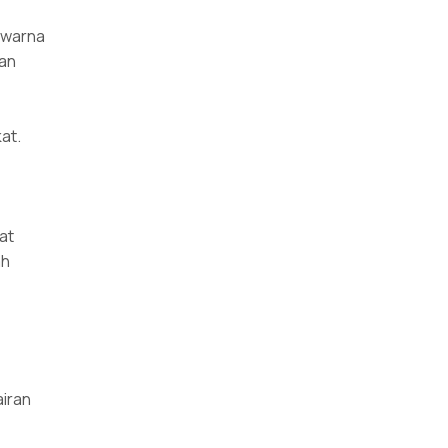
 warna
dan
at.
at
ah
airan