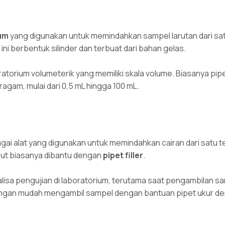
ium
yang digunakan untuk memindahkan sampel larutan dari sa
ini berbentuk silinder dan terbuat dari bahan gelas.
oratorium volumeterik yang memiliki skala volume. Biasanya pip
gam, mulai dari 0,5 mL hingga 100 mL.
agai alat yang digunakan untuk memindahkan cairan dari satu 
but biasanya dibantu dengan
pipet filler
.
lisa pengujian di laboratorium, terutama saat pengambilan s
dengan mudah mengambil sampel dengan bantuan pipet ukur d