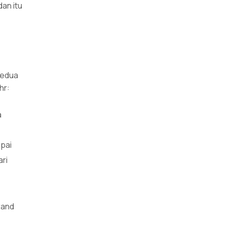
dan itu
kedua
hr:
a
pai
ari
rand