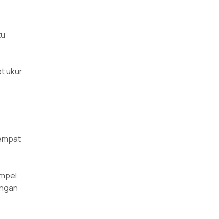
tu
et ukur
tempat
ampel
engan