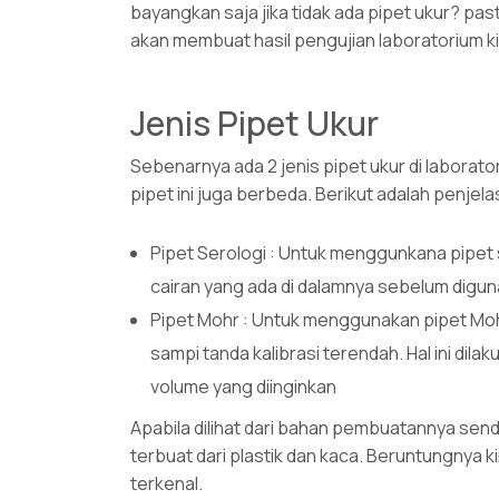
bayangkan saja jika tidak ada pipet ukur? past
akan membuat hasil pengujian laboratorium k
Jenis Pipet Ukur
Sebenarnya ada 2 jenis pipet ukur di laborat
pipet ini juga berbeda. Berikut adalah penj
Pipet Serologi : Untuk menggunkana pipet
cairan yang ada di dalamnya sebelum digun
Pipet Mohr : Untuk menggunakan pipet Moh
sampi tanda kalibrasi terendah. Hal ini dil
volume yang diinginkan
Apabila dilihat dari bahan pembuatannya sendi
terbuat dari plastik dan kaca. Beruntungnya 
terkenal.