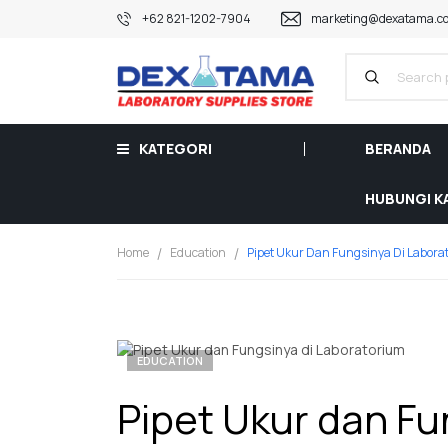
+62 821-1202-7904
marketing@dexatama.co
KATEGORI
BERANDA
HUBUNGI K
Home
Education
Pipet Ukur Dan Fungsinya Di Labora
EDUCATION
Pipet Ukur dan Fu