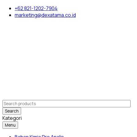
+62 821-1202-7904
marketing@dexatama.co.id
Search
Kategori
Menu