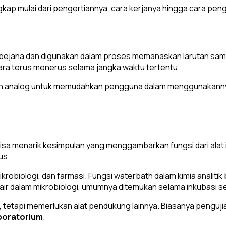
engkap mulai dari pengertiannya, cara kerjanya hingga cara pen
ti bejana dan digunakan dalam proses memanaskan larutan s
ara terus menerus selama jangka waktu tertentu.
l dan analog untuk memudahkan pengguna dalam menggunakann
isa menarik kesimpulan yang menggambarkan fungsi dari alat 
us.
obiologi, dan farmasi. Fungsi waterbath dalam kimia analitik 
r dalam mikrobiologi, umumnya ditemukan selama inkubasi sel 
an, tetapi memerlukan alat pendukung lainnya. Biasanya peng
boratorium
.