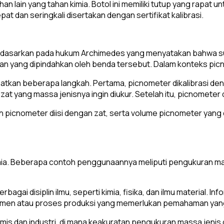
ahan lain yang tahan kimia. Botol ini memiliki tutup yang rap
t dan seringkali disertakan dengan sertifikat kalibrasi.
didasarkan pada hukum Archimedes yang menyatakan bahwa s
 yang dipindahkan oleh benda tersebut. Dalam konteks picnom
atkan beberapa langkah. Pertama, picnometer dikalibrasi d
at yang massa jenisnya ingin diukur. Setelah itu, picnometer di
cnometer diisi dengan zat, serta volume picnometer yang di
imia. Beberapa contoh penggunaannya meliputi pengukuran mas
agai disiplin ilmu, seperti kimia, fisika, dan ilmu material.
imen atau proses produksi yang memerlukan pemahaman yang 
emis dan industri, di mana keakuratan pengukuran massa jenis