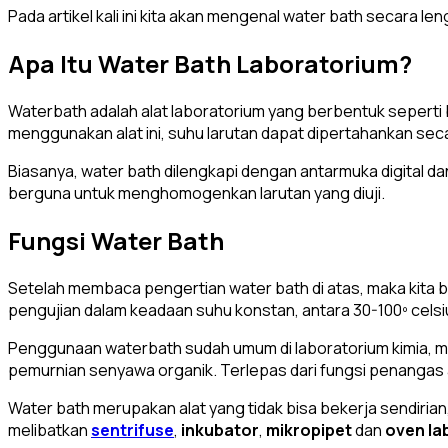
Pada artikel kali ini kita akan mengenal water bath secara l
Apa Itu Water Bath Laboratorium?
Waterbath adalah alat laboratorium yang berbentuk seper
menggunakan alat ini, suhu larutan dapat dipertahankan sec
Biasanya, water bath dilengkapi dengan antarmuka digita
berguna untuk menghomogenkan larutan yang diuji.
Fungsi Water Bath
Setelah membaca pengertian water bath di atas, maka kita b
pengujian dalam keadaan suhu konstan, antara 30-100º celsi
Penggunaan waterbath sudah umum di laboratorium kimia, mikr
pemurnian senyawa organik. Terlepas dari fungsi penangas ai
Water bath merupakan alat yang tidak bisa bekerja sendiri
melibatkan
sentrifuse
,
inkubator
,
mikropipet
dan
oven la