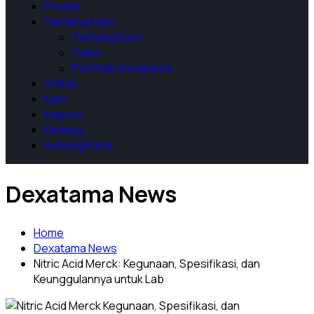
Produk
Tentang Kami
Tentang Kami
Galeri
Portfolio Dexatama
Artikel
Karir
Inaproc
Katalog
Hubungi Kami
Dexatama News
Home
Dexatama News
Nitric Acid Merck: Kegunaan, Spesifikasi, dan
Keunggulannya untuk Lab