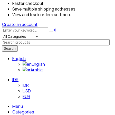
Faster checkout
Save multiple shipping addresses
View and track orders and more
Create an account
X
Search
English
English
Arabic
IDR
IDR
USD
EUR
Menu
Categories