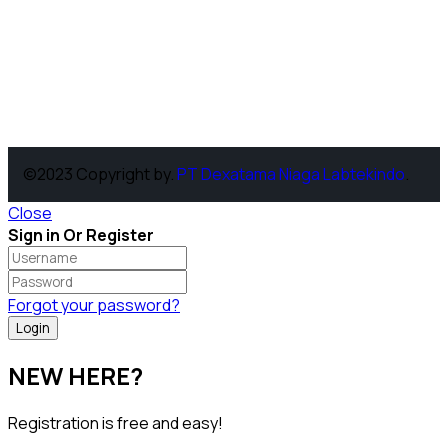
©2023 Copyright by.
PT Dexatama Niaga Labtekindo
.
Close
Sign in Or Register
Forgot your password?
NEW HERE?
Registration is free and easy!