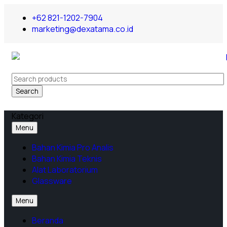
+62 821-1202-7904
marketing@dexatama.co.id
Search
Kategori
Menu
Bahan Kimia Pro Analis
Bahan Kimia Teknis
Alat Laboratorium
Glassware
Menu
Beranda