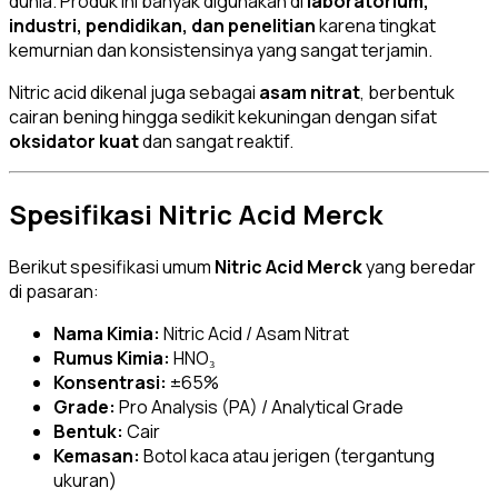
dunia. Produk ini banyak digunakan di
laboratorium,
industri, pendidikan, dan penelitian
karena tingkat
kemurnian dan konsistensinya yang sangat terjamin.
Nitric acid dikenal juga sebagai
asam nitrat
, berbentuk
cairan bening hingga sedikit kekuningan dengan sifat
oksidator kuat
dan sangat reaktif.
Spesifikasi Nitric Acid Merck
Berikut spesifikasi umum
Nitric Acid Merck
yang beredar
di pasaran:
Nama Kimia:
Nitric Acid / Asam Nitrat
Rumus Kimia:
HNO₃
Konsentrasi:
±65%
Grade:
Pro Analysis (PA) / Analytical Grade
Bentuk:
Cair
Kemasan:
Botol kaca atau jerigen (tergantung
ukuran)