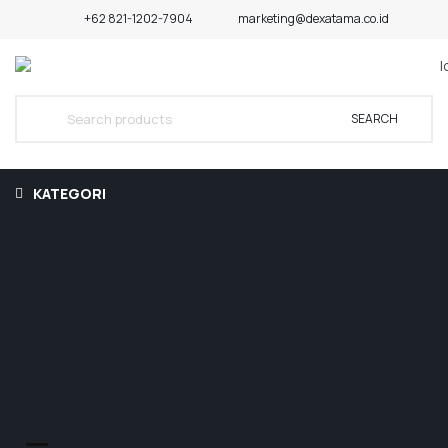
+62 821-1202-7904
marketing@dexatama.co.id
SEARCH
KATEGORI