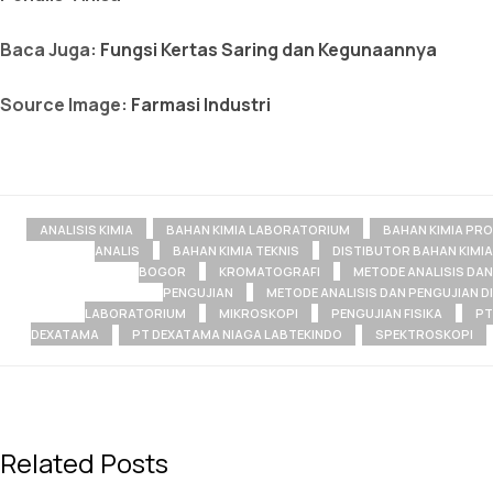
Baca Juga:
Fungsi Kertas Saring dan Kegunaannya
Source Image:
Farmasi Industri
ANALISIS KIMIA
BAHAN KIMIA LABORATORIUM
BAHAN KIMIA PRO
ANALIS
BAHAN KIMIA TEKNIS
DISTIBUTOR BAHAN KIMIA
BOGOR
KROMATOGRAFI
METODE ANALISIS DAN
PENGUJIAN
METODE ANALISIS DAN PENGUJIAN DI
LABORATORIUM
MIKROSKOPI
PENGUJIAN FISIKA
PT
DEXATAMA
PT DEXATAMA NIAGA LABTEKINDO
SPEKTROSKOPI
Related Posts