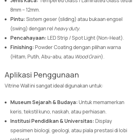
Jenis Kaca:
Tempered Glass / Laminated Glass tebal
8mm – 12mm.
Pintu:
Sistem geser (sliding) atau bukaan engsel
(swing) dengan rel
heavy duty
.
Pencahayaan:
LED Strip / Spot Light (Non-Heat).
Finishing:
Powder Coating dengan pilihan warna
(Hitam, Putih, Abu-abu, atau
Wood Grain
).
Aplikasi Penggunaan
Vitrine Wall ini sangat ideal digunakan untuk:
Museum Sejarah & Budaya:
Untuk memamerkan
keris, tekstil kuno, naskah, atau perhiasan.
Institusi Pendidikan & Universitas:
Display
spesimen biologi, geologi, atau piala prestasi di lobi
rektorat.