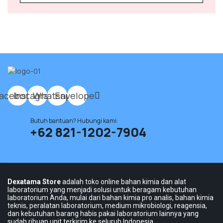
acebook
Instagram
Whatsapp
Envelope
Butuh bantuan? Hubungi kami:
+62 821-1202-7904
Dexatama Store
adalah toko online bahan kimia dan alat
laboratorium yang menjadi solusi untuk beragam kebutuhan
laboratorium Anda, mulai dari bahan kimia pro analis, bahan kimia
teknis, peralatan laboratorium, medium mikrobiologi, reagensia,
dan kebutuhan barang habis pakai laboratorium lainnya yang
sudah ribuan unit terkirim ke seluruh Indonesia.