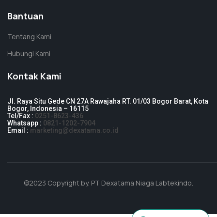
Bantuan
Tentang Kami
Hubungi Kami
Kontak Kami
Jl. Raya Situ Gede CN 27A Rawajaha RT. 01/03 Bogor Barat, Kota
Bogor, Indonesia – 16115
Tel/Fax :
0251-8623-436
Whatsapp :
0821-1202-7904
Email :
marketing@dexatama.co.id
©2023 Copyright by.
PT Dexatama Niaga Labtekindo
.