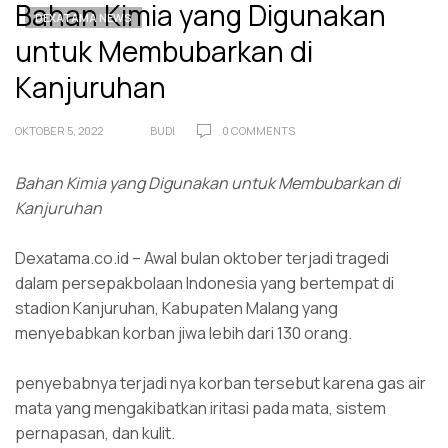
Bahan Kimia yang Digunakan
DEXATAMA NEWS
untuk Membubarkan di
Kanjuruhan
OKTOBER 5, 2022
BUDI
0 COMMENTS
Bahan Kimia yang Digunakan untuk Membubarkan di
Kanjuruhan
Dexatama.co.id – Awal bulan oktober terjadi tragedi
dalam persepakbolaan Indonesia yang bertempat di
stadion Kanjuruhan, Kabupaten Malang yang
menyebabkan korban jiwa lebih dari 130 orang.
penyebabnya terjadi nya korban tersebut karena gas air
mata yang mengakibatkan iritasi pada mata, sistem
pernapasan, dan kulit.