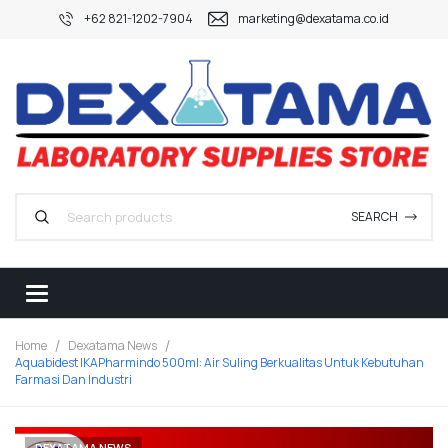
+62 821-1202-7904
marketing@dexatama.co.id
SEARCH
Home
Dexatama News
Aquabidest IKAPharmindo 500ml: Air Suling Berkualitas Untuk Kebutuhan
Farmasi Dan Industri
DEXATAMA NEWS