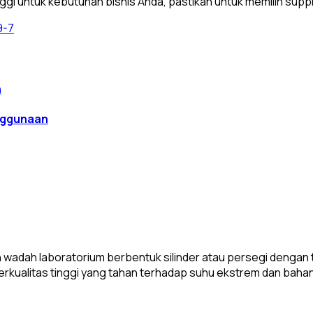
nggi untuk kebutuhan bisnis Anda, pastikan untuk memilih suppl
9-7
enggunaan
h wadah laboratorium berbentuk silinder atau persegi dengan
t berkualitas tinggi yang tahan terhadap suhu ekstrem dan bahan