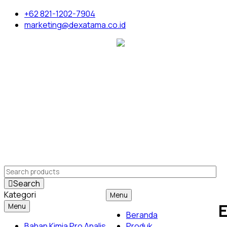
+62 821-1202-7904
marketing@dexatama.co.id
Search
Kategori
Menu
Menu
Beranda
Bahan Kimia Pro Analis
Produk