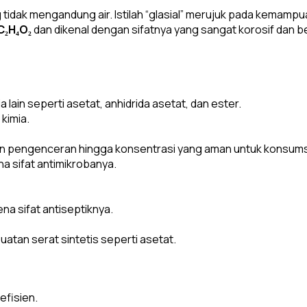
ng tidak mengandung air. Istilah “glasial” merujuk pada kema
C₂H₄O₂
dan dikenal dengan sifatnya yang sangat korosif dan b
ain seperti asetat, anhidrida asetat, dan ester.
kimia.
an pengenceran hingga konsentrasi yang aman untuk konsums
 sifat antimikrobanya.
na sifat antiseptiknya.
tan serat sintetis seperti asetat.
efisien.