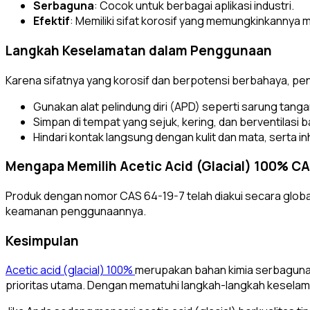
Serbaguna
: Cocok untuk berbagai aplikasi industri.
Efektif
: Memiliki sifat korosif yang memungkinkanny
Langkah Keselamatan dalam Penggunaan
Karena sifatnya yang korosif dan berpotensi berbahaya, pe
Gunakan alat pelindung diri (APD) seperti sarung tang
Simpan di tempat yang sejuk, kering, dan berventilasi b
Hindari kontak langsung dengan kulit dan mata, serta in
Mengapa Memilih Acetic Acid (Glacial) 100% CA
Produk dengan nomor CAS 64-19-7 telah diakui secara global u
keamanan penggunaannya.
Kesimpulan
Acetic acid (glacial) 100%
merupakan bahan kimia serbaguna 
prioritas utama. Dengan mematuhi langkah-langkah keselam