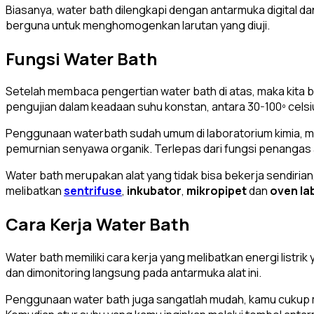
Biasanya, water bath dilengkapi dengan antarmuka digita
berguna untuk menghomogenkan larutan yang diuji.
Fungsi Water Bath
Setelah membaca pengertian water bath di atas, maka kita b
pengujian dalam keadaan suhu konstan, antara 30-100º celsi
Penggunaan waterbath sudah umum di laboratorium kimia, mikr
pemurnian senyawa organik. Terlepas dari fungsi penangas ai
Water bath merupakan alat yang tidak bisa bekerja sendiri
melibatkan
sentrifuse
,
inkubator
,
mikropipet
dan
oven la
Cara Kerja Water Bath
Water bath memiliki cara kerja yang melibatkan energi listr
dan dimonitoring langsung pada antarmuka alat ini.
Penggunaan water bath juga sangatlah mudah, kamu cukup me