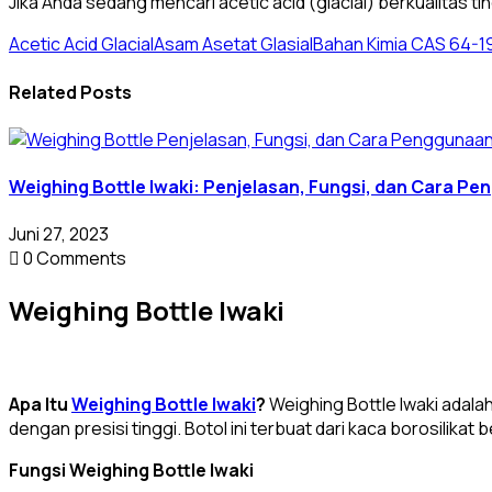
Jika Anda sedang mencari acetic acid (glacial) berkualitas ti
Acetic Acid Glacial
Asam Asetat Glasial
Bahan Kimia CAS 64-1
Related Posts
Weighing Bottle Iwaki: Penjelasan, Fungsi, dan Cara P
Juni 27, 2023
0 Comments
Weighing Bottle Iwaki
Apa Itu
Weighing Bottle Iwaki
?
Weighing Bottle Iwaki adala
dengan presisi tinggi. Botol ini terbuat dari kaca borosilika
Fungsi Weighing Bottle Iwaki