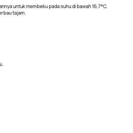
mpuannya untuk membeku pada suhu di bawah 16,7°C,
erbau tajam.
i.