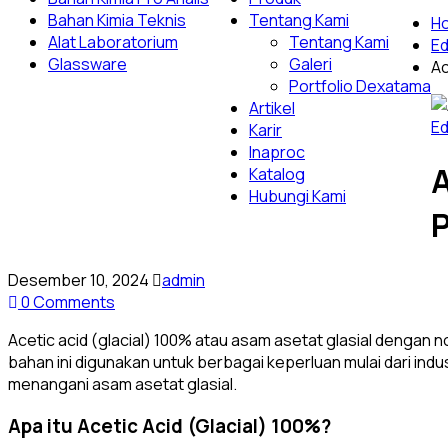
Bahan Kimia Teknis
Tentang Kami
H
Alat Laboratorium
Tentang Kami
Ed
Glassware
Galeri
Ac
Portfolio Dexatama
Artikel
Ed
Karir
Inaproc
A
Katalog
Hubungi Kami
Desember 10, 2024
admin
0 Comments
Acetic acid (glacial) 100% atau asam asetat glasial dengan 
bahan ini digunakan untuk berbagai keperluan mulai dari ind
menangani asam asetat glasial.
Apa itu Acetic Acid (Glacial) 100%?