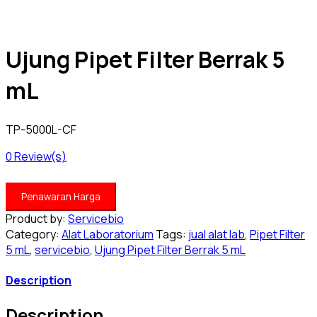
Ujung Pipet Filter Berrak 5
mL
TP-5000L-CF
0
Review(s)
Penawaran Harga
Product by:
Servicebio
Category:
Alat Laboratorium
Tags:
jual alat lab
,
Pipet Filter
5 mL
,
servicebio
,
Ujung Pipet Filter Berrak 5 mL
Description
Description