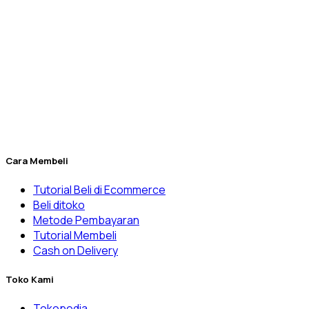
Berdiri sejak tahun 2010, Dexatama dikelola secara
profesional oleh
PT. Dexatama Niaga Labtekindo
yang
sampai saat ini sudah melayani beragam pelanggan mulai
dari laboratorium
RnD
(Riset) manufaktur, Universitas, Klinik
& Rumah Sakit, laboratorium balai pemerintahan, dan
banyak lainnya.
Penuhi kebutuhan laboratorium Anda yang kini menjadi lebih
mudah melalui Dexatama Store.
Cara Membeli
Tutorial Beli di Ecommerce
Beli ditoko
Metode Pembayaran
Tutorial Membeli
Cash on Delivery
Toko Kami
Tokopedia