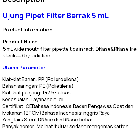
Ujung Pipet Filter Berrak 5 mL
Product
Information
Product
Name
5 mL wide mouth filter pipette tips in rack, DNase&RNase fre
sterilized by radiation
Utama
Parameter
Kiat-kiat Bahan: PP (Polipropilena)
Bahan saringan: PE (Polietilena)
Kiat-kiat panjang: 147.5 satuan
Kesesuaian: Layananbio, dll.
Sertifikat: CEBahasa Indonesia:Badan Pengawas Obat dan
Makanan (BPOM)Bahasa Indonesia:Inggris Raya
Yang lain: Steril, DNAse dan RNase bebas
Banyak nomor: Melihat itu luar sedang mengemas karton