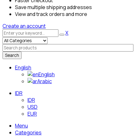
Faster checkout
Save multiple shipping addresses
View and track orders and more
Create an account
X
Search
English
English
Arabic
IDR
IDR
USD
EUR
Menu
Categories