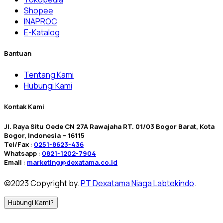
Shopee
INAPROC
E-Katalog
Bantuan
Tentang Kami
Hubungi Kami
Kontak Kami
Jl. Raya Situ Gede CN 27A Rawajaha RT. 01/03 Bogor Barat, Kota
Bogor, Indonesia – 16115
Tel/Fax :
0251-8623-436
Whatsapp :
0821-1202-7904
Email :
marketing@dexatama.co.id
©2023 Copyright by.
PT Dexatama Niaga Labtekindo
.
Hubungi Kami?