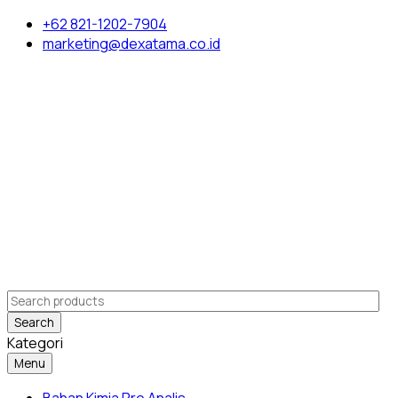
+62 821-1202-7904
marketing@dexatama.co.id
Search
Kategori
Menu