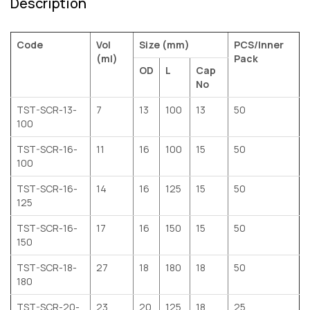
Description
Code
Vol
Size (mm)
PCS/Inner
(ml)
Pack
OD
L
Cap
No
TST-SCR-13-
7
13
100
13
50
100
TST-SCR-16-
11
16
100
15
50
100
TST-SCR-16-
14
16
125
15
50
125
TST-SCR-16-
17
16
150
15
50
150
TST-SCR-18-
27
18
180
18
50
180
TST-SCR-20-
23
20
125
18
25