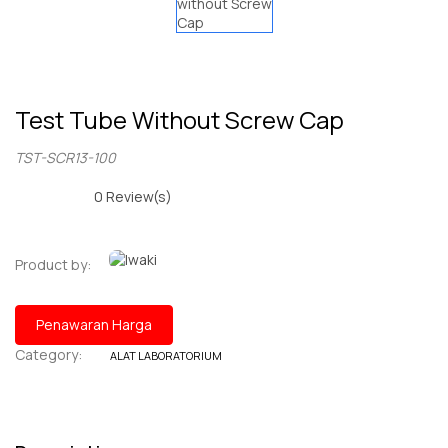
Test Tube Without Screw Cap
TST-SCR13-100
0
Review(s)
Product by:
Penawaran Harga
Category:
ALAT LABORATORIUM