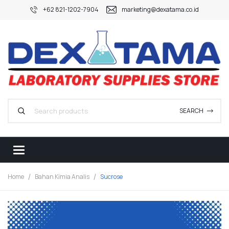
+62 821-1202-7904
marketing@dexatama.co.id
SEARCH
Home
Bahan Kimia Analis
Sucrose