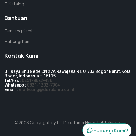
E-Katalog
Bantuan
Tentang Kami
Hubungi Kami
Kontak Kami
Jl. Raya Situ Gede CN 27A Rawajaha RT. 01/03 Bogor Barat, Kota
Bogor, Indonesia – 16115
Tel/Fax :
0251-8623-436
Whatsapp :
0821-1202-7904
Email :
marketing@dexatama.co.id
©2023 Copyright by.
PT Dexatama Niaga Labtekindo
.
Hubungi Kami?