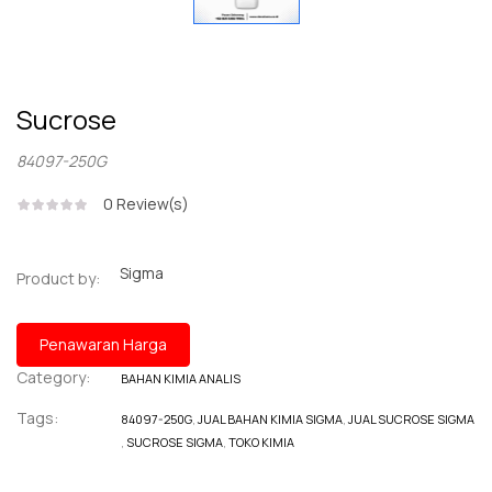
Sucrose
84097-250G
0
Review(s)
Sigma
Product by:
Penawaran Harga
Category:
BAHAN KIMIA ANALIS
Tags:
84097-250G
,
JUAL BAHAN KIMIA SIGMA
,
JUAL SUCROSE SIGMA
,
SUCROSE SIGMA
,
TOKO KIMIA