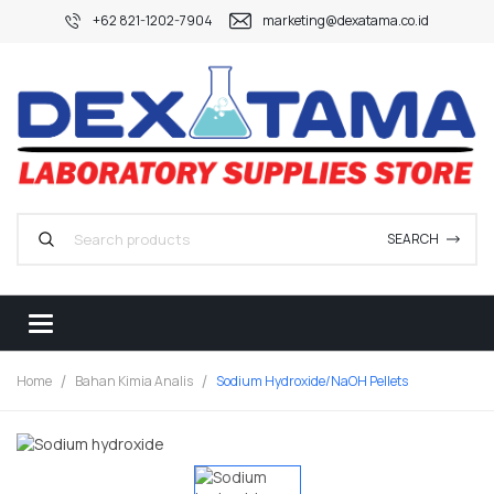
+62 821-1202-7904
marketing@dexatama.co.id
SEARCH
Home
Bahan Kimia Analis
Sodium Hydroxide/NaOH Pellets