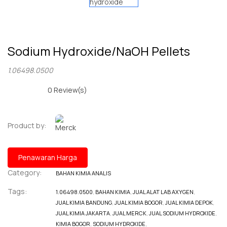
Sodium Hydroxide/NaOH Pellets
1.06498.0500
0
Review(s)
Product by:
Penawaran Harga
Category:
BAHAN KIMIA ANALIS
Tags:
1.06498.0500
,
BAHAN KIMIA
,
JUAL ALAT LAB AXYGEN
,
JUAL KIMIA BANDUNG
,
JUAL KIMIA BOGOR
,
JUAL KIMIA DEPOK
,
JUAL KIMIA JAKARTA
,
JUAL MERCK
,
JUAL SODIUM HYDROXIDE
,
KIMIA BOGOR
,
SODIUM HYDROXIDE
,