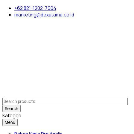
+62 821-1202-7904
marketing@dexatama.co.id
Search
Kategori
Menu