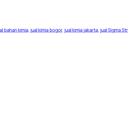
ual bahan kimia
,
jual kimia bogor
,
jual kimia jakarta
,
jual Sigma St