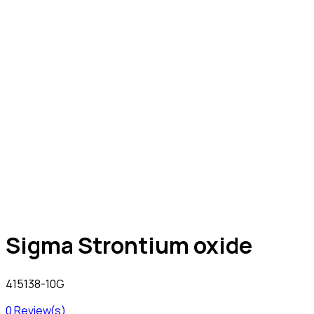
Sigma Strontium oxide
415138-10G
0
Review(s)