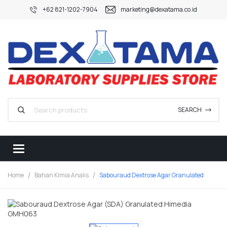
+62 821-1202-7904
marketing@dexatama.co.id
SEARCH
Home
Bahan Kimia Analis
Sabouraud Dextrose Agar Granulated