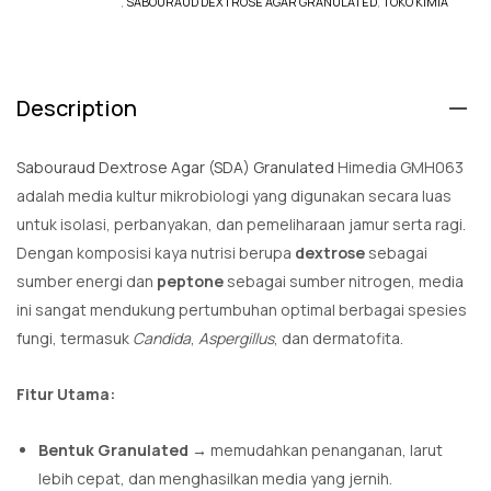
,
SABOURAUD DEXTROSE AGAR GRANULATED
,
TOKO KIMIA
Description
Sabouraud Dextrose Agar (SDA) Granulated
Himedia GMH063
adalah media kultur mikrobiologi yang digunakan secara luas
untuk isolasi, perbanyakan, dan pemeliharaan jamur serta ragi.
Dengan komposisi kaya nutrisi berupa
dextrose
sebagai
sumber energi dan
peptone
sebagai sumber nitrogen, media
ini sangat mendukung pertumbuhan optimal berbagai spesies
fungi, termasuk
Candida
,
Aspergillus
, dan dermatofita.
Fitur Utama:
Bentuk Granulated
→ memudahkan penanganan, larut
lebih cepat, dan menghasilkan media yang jernih.