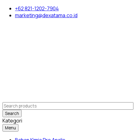
+62 821-1202-7904
marketing@dexatama.co.id
Search
Kategori
Menu