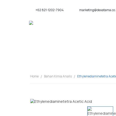
+62 821-1202-7904
marketing@dexatama.co.
KATEGORI
Home
Bahan Kimia Analis
Ethylenediaminetetra Aceti