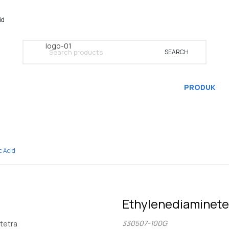
id
SEARCH
BERANDA
PRODUK
INAPROC
KATALOG
c Acid
Ethylenediaminetet
330507-100G