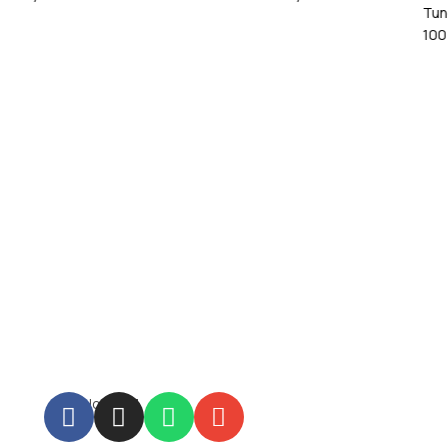
Tungstophosphoric Acid 
100 Gr