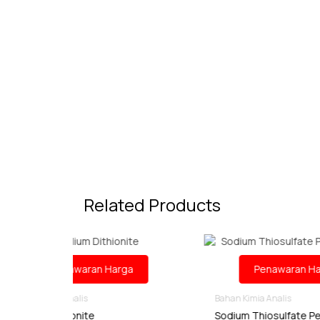
Related Products
Harga
Penawaran Harga
Bahan Kimia Analis
Ba
Sodium Thiosulfate Pentahydrate
S