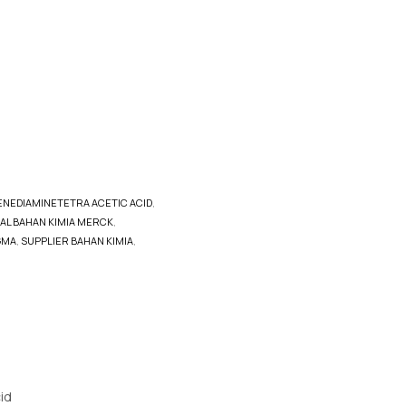
NEDIAMINETETRA ACETIC ACID
,
AL BAHAN KIMIA MERCK
,
GMA
,
SUPPLIER BAHAN KIMIA
,
id