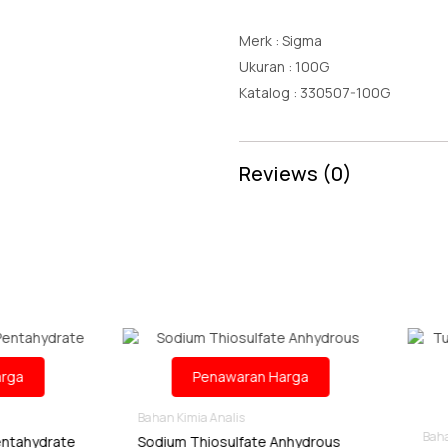
Merk : Sigma
Ukuran : 100G
Katalog : 330507-100G
Reviews (0)
Penawaran Harga
Penawaran Harga
han Kimia Analis
Bahan Kimia Analis
odium Thiosulfate Anhydrous