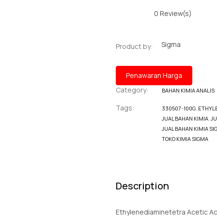
0
Review(s)
Sigma
Product by:
Penawaran Harga
Category:
BAHAN KIMIA ANALIS
Tags:
330507-100G
,
ETHYLE
JUAL BAHAN KIMIA
,
JU
JUAL BAHAN KIMIA SI
TOKO KIMIA SIGMA
Description
Ethylenediaminetetra Acetic Ac