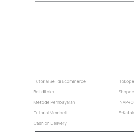
Dexatama Store
adalah toko online bahan kimia dan
bahan kimia teknis, peralatan laboratorium, medium m
Indonesia.
Berdiri sejak tahun 2010, Dexatama dikelola secara p
laboratorium
RnD
(Riset) manufaktur, Universitas, Kl
Penuhi kebutuhan laboratorium Anda yang kini menja
Cara Membeli
Toko
Tutorial Beli di Ecommerce
Tokope
Beli ditoko
Shope
Metode Pembayaran
INAPRO
Tutorial Membeli
E-Katal
Cash on Delivery