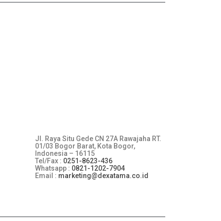
orium Anda, mulai dari bahan kimia pro analis,
lainnya yang sudah ribuan unit terkirim ke seluruh
 sudah melayani beragam pelanggan mulai dari
.
Kontak Kami
Jl. Raya Situ Gede CN 27A Rawajaha RT.
01/03 Bogor Barat, Kota Bogor,
Indonesia – 16115
Tel/Fax :
0251-8623-436
Whatsapp :
0821-1202-7904
Email :
marketing@dexatama.co.id