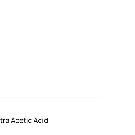
TENTANG KAMI
ARTIKEL
KARIR
HUBUNGI KAMI
ra Acetic Acid