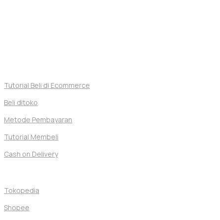
Sakit, laboratorium balai pemerintahan, dan banyak lainnya.
Penuhi kebutuhan laboratorium Anda yang kini menjadi lebih
mudah melalui Dexatama Store.
Alat Laboratorium
Gelas Ukur 5 – 2000 Ml
Cara Membeli
Tutorial Beli di Ecommerce
Beli ditoko
Metode Pembayaran
Tutorial Membeli
Alat Laboratorium
Petri Dish Glassware Normax
Cash on Delivery
Toko Kami
Tokopedia
Shopee