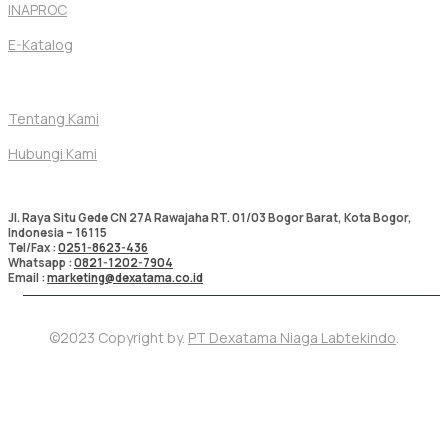
INAPROC
E-Katalog
Bantuan
Tentang Kami
Hubungi Kami
Kontak Kami
Jl. Raya Situ Gede CN 27A Rawajaha RT. 01/03 Bogor Barat, Kota Bogor,
Indonesia – 16115
Tel/Fax :
0251-8623-436
Whatsapp :
0821-1202-7904
Email :
marketing@dexatama.co.id
©2023 Copyright by.
PT Dexatama Niaga Labtekindo
.