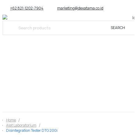
+62 821-1202-7904
marketing@dexatama.co.id
SEARCH
KATEGORI
Home
Alat Laboratorium
Disintegration Tester DTG 200i