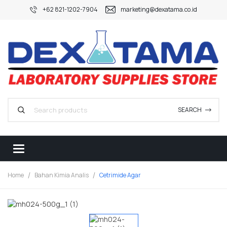
+62 821-1202-7904
marketing@dexatama.co.id
SEARCH
Home
Bahan Kimia Analis
Cetrimide Agar