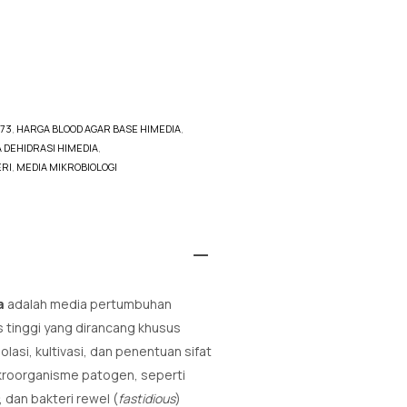
073
,
HARGA BLOOD AGAR BASE HIMEDIA
,
 DEHIDRASI HIMEDIA
,
ERI
,
MEDIA MIKROBIOLOGI
a
adalah media pertumbuhan
s tinggi yang dirancang khusus
lasi, kultivasi, dan penentuan sifat
mikroorganisme patogen, seperti
, dan bakteri rewel (
fastidious
)