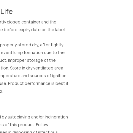
Life
htly closed container and the
 before expiry date on the label.
roperly stored dry, after tightly
prevent lump formation due to the
uct. Improper storage of the
ion. Store in dry ventilated area
perature and sources of ignition.
 use. Product performance is best if
d.
by autoclaving and/or incineration
s of this product. Follow
es in disposing of infectious