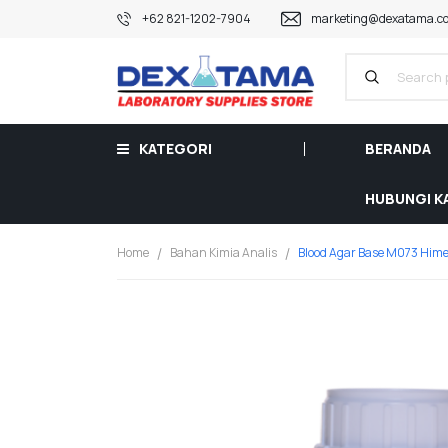
+62 821-1202-7904
marketing@dexatama.co
KATEGORI
BERANDA
HUBUNGI K
Home
Bahan Kimia Analis
Blood Agar Base M073 Hime