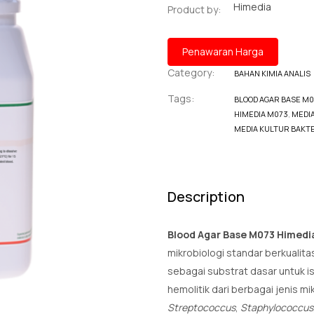
Himedia
Product by:
Penawaran Harga
Category:
BAHAN KIMIA ANALIS
Tags:
BLOOD AGAR BASE M
HIMEDIA M073
,
MEDIA
MEDIA KULTUR BAKT
Description
Blood Agar Base M073 Himedi
mikrobiologi standar berkualita
sebagai substrat dasar untuk iso
hemolitik dari berbagai jenis 
Streptococcus
,
Staphylococcus