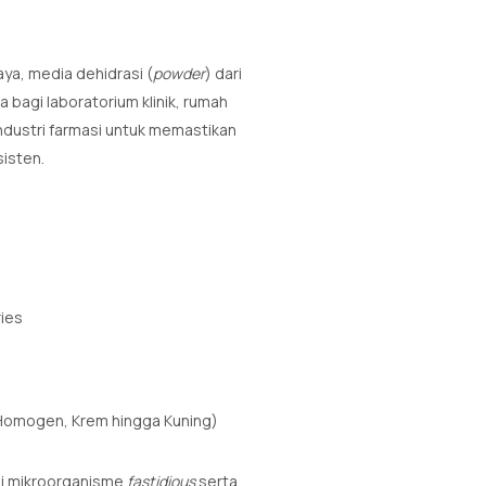
aya, media dehidrasi (
powder
) dari
a bagi laboratorium klinik, rumah
industri farmasi untuk memastikan
sisten.
ies
(Homogen, Krem hingga Kuning)
asi mikroorganisme
fastidious
serta