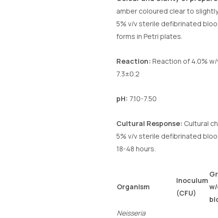
amber coloured clear to slightly
5% v/v sterile defibrinated blo
forms in Petri plates.
Reaction:
Reaction of 4.0% w/v
7.3±0.2
pH:
7.10-7.50
Cultural Response:
Cultural c
5% v/v sterile defibrinated bloo
18-48 hours.
Gr
Inoculum
Organism
w/
(CFU)
bl
Neisseria