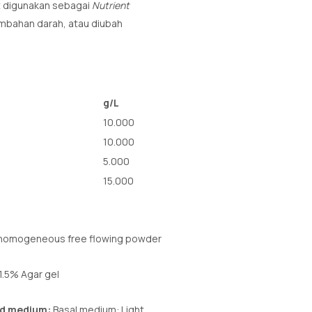
t digunakan sebagai
Nutrient
ambahan darah, atau diubah
g/L
10.000
10.000
5.000
15.000
 homogeneous free flowing powder
1.5% Agar gel
ed medium:
Basal medium: Light