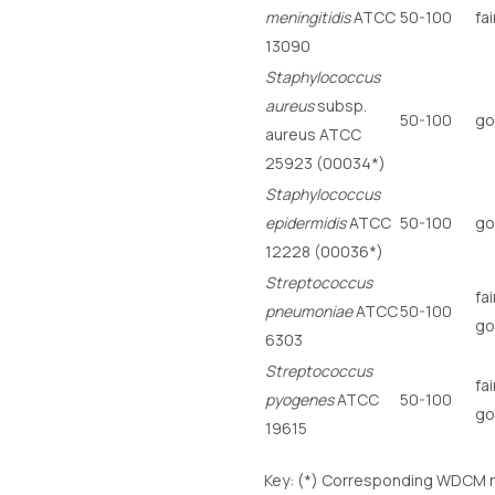
meningitidis
ATCC
50-100
fai
13090
Staphylococcus
aureus
subsp.
50-100
go
aureus ATCC
25923 (00034*)
Staphylococcus
epidermidis
ATCC
50-100
go
12228 (00036*)
Streptococcus
fai
pneumoniae
ATCC
50-100
go
6303
Streptococcus
fai
pyogenes
ATCC
50-100
go
19615
Key: (*) Corresponding WDCM 