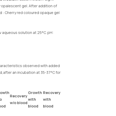
 opalescent gel. After addition of
od : Cherry red coloured opaque gel
 aqueous solution at 25°C. pH:
haracteristics observed with added
d,after an incubation at 35-37°C for
owth
Growth
Recovery
Recovery
o
with
with
Haemolysis
w/o blood
ood
blood
blood