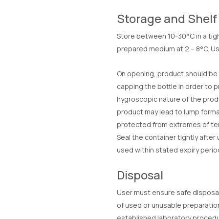
Storage and Shelf 
Store between 10-30°C in a tig
prepared medium at 2 – 8°C. Use
On opening, product should be p
capping the bottle in order to 
hygroscopic nature of the prod
product may lead to lump format
protected from extremes of tem
Seal the container tightly after
used within stated expiry perio
Disposal
User must ensure safe disposal 
of used or unusable preparation
established laboratory procedur