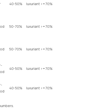
r
40-50%
luxuriant
>=70%
none
od
50-70%
luxuriant
>=70%
beta
od
50-70%
luxuriant
>=70%
none
r-
40-50%
luxuriant
>=70%
alpha
od
r-
40-50%
luxuriant
>=70%
beta
od
numbers.