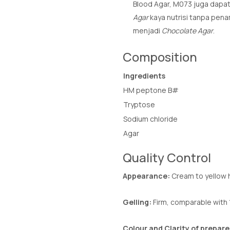
Blood Agar, M073 juga dapa
Agar
kaya nutrisi tanpa pen
menjadi
Chocolate Agar
.
Composition
Ingredients
HM peptone B#
Tryptose
Sodium chloride
Agar
Quality Control
Appearance:
Cream to yellow
Gelling:
Firm, comparable with 
Colour and Clarity of prepar