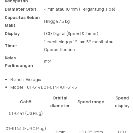
Kecepatan
Diameter Orbit
4 mm atau 10 mm (Tergantung Tipe)
Kapasitas Beban
Hingga 7.5 kg
Maks
Display
LCD Digital (Speed & Timer)
1 menit hingga 19 jam 59 menit atau
Timer
Operasi Kontinu
Kelas
IP21
Perlindungan
Brand：Biologix
Model：01-6141/01-6144/01-6145
Orbital
Speed
Cat#
Speed range
diameter
display
01-6141 (US Plug)
01-6144 (EURO Plug)
10mm
100-350rpm
LCD