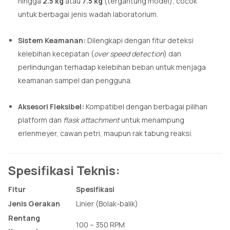
hingga
2.5 kg
atau
7.5 kg
(tergantung model), cocok
untuk berbagai jenis wadah laboratorium.
Sistem Keamanan:
Dilengkapi dengan fitur deteksi
kelebihan kecepatan (
over speed detection
) dan
perlindungan terhadap kelebihan beban untuk menjaga
keamanan sampel dan pengguna.
Aksesori Fleksibel:
Kompatibel dengan berbagai pilihan
platform dan
flask attachment
untuk menampung
erlenmeyer, cawan petri, maupun rak tabung reaksi.
Spesifikasi Teknis:
Fitur
Spesifikasi
Jenis Gerakan
Linier (Bolak-balik)
Rentang
100 – 350 RPM