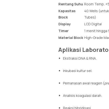
Rentang Suhu
Room Temp. +5
Kapasitas
40 Wells (untuk 
Block
Tubes)
Display
LCD Digital
Timer
1 menit hingga 
Material Block
High-Grade Ma
Aplikasi Laborat
Ekstraksi DNA & RNA.
Inkubasi kultur sel.
Pemanasan awal reagen (
pr
Analisis koagulasi darah.
Reaksi hibridisasi