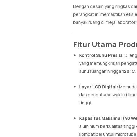
Dengan desain yang ringkas d
perangkat ini memastikan efisi
banyak ruang di meja laborator
Fitur Utama Prod
Kontrol Suhu Presisi:
Dileng
yang memungkinkan pengatur
suhu ruangan hingga
120°C
.
Layar LCD Digital:
Memudahk
dan pengaturan waktu (timer)
tinggi.
Kapasitas Maksimal (40 Wel
aluminium berkualitas tingg
kompatibel untuk microtube