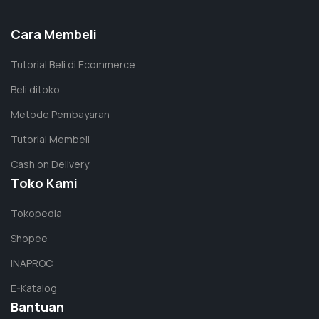
Alat Laboratorium
Cara Membeli
DLAB Palm Mini Micro Centrifuge D1008
Tutorial Beli di Ecommerce
Beli ditoko
Metode Pembayaran
Tutorial Membeli
Cash on Delivery
Alat Laboratorium
Toko Kami
Petri Dish Glassware Normax
Tokopedia
Shopee
INAPROC
E-Katalog
Bantuan