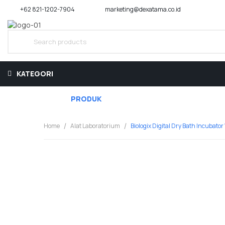
+62 821-1202-7904
marketing@dexatama.co.id
KATEGORI
BERANDA
PRODUK
TENTANG KAMI
ARTIKEL
Home
Alat Laboratorium
Biologix Digital Dry Bath Incubator