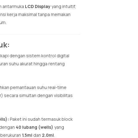
an antarmuka
LCD Display
yang intuitif,
ensi kerja maksimal tanpa memakan
ium.
uk:
kapi dengan sistem kontrol digital
an suhu akurat hingga rentang
an pemantauan suhu real-time
 secara simultan dengan visibilitas
ls):
Paket ini sudah termasuk block
i dengan
40 lubang (wells)
yang
 berukuran
1.5ml
dan
2.0ml
.