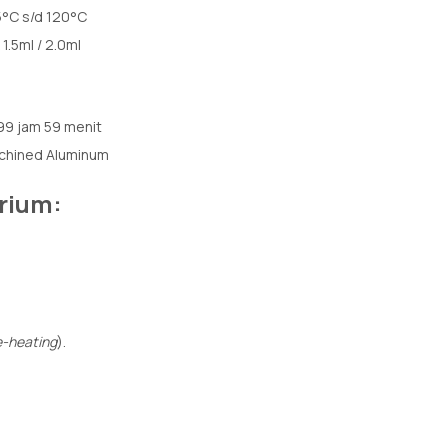
°C s/d 120°C
1.5ml / 2.0ml
99 jam 59 menit
chined Aluminum
orium:
e-heating
).