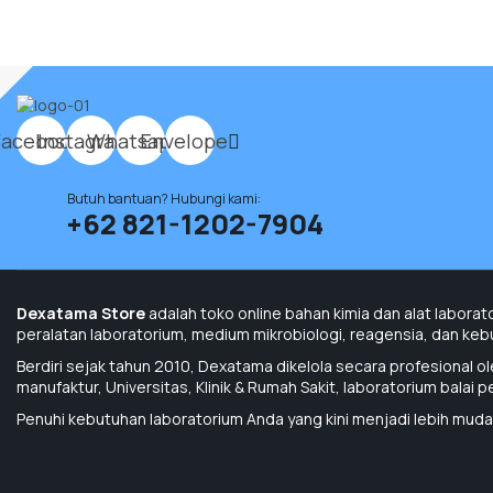
Alat Laboratorium
Termometer Digital Onemed ThermoONE Alpha 1
Facebook
Instagram
Whatsapp
Envelope
Butuh bantuan? Hubungi kami:
+62 821-1202-7904
Alat Laboratorium
Dexatama Store
adalah toko online bahan kimia dan alat laborat
peralatan laboratorium, medium mikrobiologi, reagensia, dan kebut
Tdr48e Rice Sample Dryer Test
Berdiri sejak tahun 2010, Dexatama dikelola secara profesional o
manufaktur, Universitas, Klinik & Rumah Sakit, laboratorium balai 
Penuhi kebutuhan laboratorium Anda yang kini menjadi lebih muda