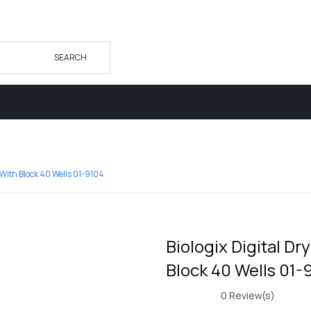
SEARCH
KARIR
INAPROC
KATALOG
HUBUNGI KAMI
 With Block 40 Wells 01-9104
Biologix Digital Dr
Block 40 Wells 01-
0
Review(s)