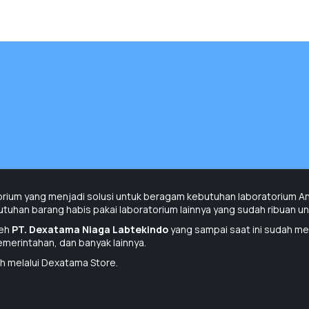
Penawaran Harga
Penawaran Harga
orium yang menjadi solusi untuk beragam kebutuhan laboratorium Anda
uhan barang habis pakai laboratorium lainnya yang sudah ribuan unit
leh
PT. Dexatama Niaga Labtekindo
yang sampai saat ini sudah me
pemerintahan, dan banyak lainnya.
h melalui Dexatama Store.
Penawaran Harga