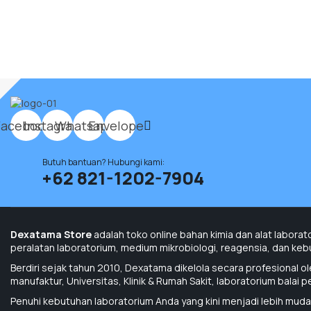
Bahan Kimia Analis
Sodium Nitrate
Facebook
Instagram
Whatsapp
Envelope
Butuh bantuan? Hubungi kami:
+62 821-1202-7904
Bahan Kimia Analis
Dexatama Store
adalah toko online bahan kimia dan alat laborat
peralatan laboratorium, medium mikrobiologi, reagensia, dan kebut
Tri Sodium Citrate Dihydrate P.A
Berdiri sejak tahun 2010, Dexatama dikelola secara profesional o
manufaktur, Universitas, Klinik & Rumah Sakit, laboratorium balai 
Penuhi kebutuhan laboratorium Anda yang kini menjadi lebih muda