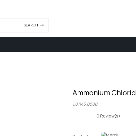
SEARCH
KARIR
INAPROC
KATALOG
HUBUNGI KAMI
Ammonium Chlori
1.01145.0500
0
Review(s)