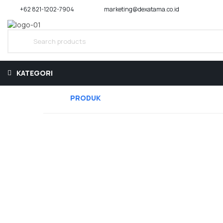
+62 821-1202-7904
marketing@dexatama.co.id
KATEGORI
BERANDA
PRODUK
TENTANG KAMI
ARTIKEL