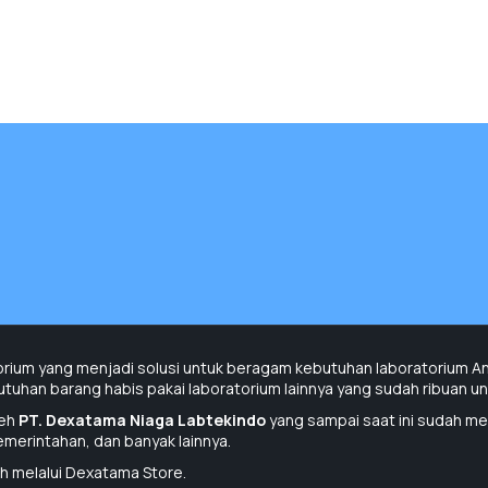
Penawaran Harga
Penawaran Harga
orium yang menjadi solusi untuk beragam kebutuhan laboratorium Anda
uhan barang habis pakai laboratorium lainnya yang sudah ribuan unit
leh
PT. Dexatama Niaga Labtekindo
yang sampai saat ini sudah me
pemerintahan, dan banyak lainnya.
h melalui Dexatama Store.