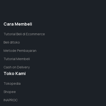
Bahan Kimia Analis
Cara Membeli
Wijs Solution 2500 Ml
Tutorial Beli di Ecommerce
Beli ditoko
Metode Pembayaran
Tutorial Membeli
Cash on Delivery
Bahan Kimia Analis
Toko Kami
Sodium Tungstate Dihydrate 250 Gr
Tokopedia
Shopee
INAPROC