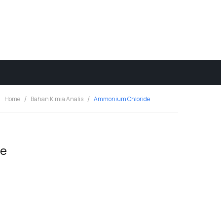
Home
Bahan Kimia Analis
Ammonium Chloride
de