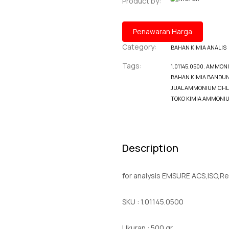
Product by:
Penawaran Harga
Category:
BAHAN KIMIA ANALIS
Tags:
1.01145.0500
,
AMMONI
BAHAN KIMIA BANDU
JUAL AMMONIUM CHL
TOKO KIMIA AMMONI
Description
for analysis EMSURE ACS,ISO,Re
SKU : 1.01145.0500
Ukuran : 500 gr