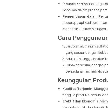
Industri Kertas
: Berfungsi 
koagulan dalam proses pemb
Pengendapan dalam Perta
beberapa aplikasi pertanian
mengatur kualitas air irigasi.
Cara Penggunaa
Larutkan aluminium sulfat
yang sesuai dengan kebut
Aduk rata hingga larutan 
Gunakan sesuai dengan pro
pengolahan air, limbah, atau
Keunggulan Prod
Kualitas Terjamin
: Menggun
tinggi, diproduksi sesuai de
Efektif dan Ekonomis
: Memb
pengolahan air dan limbah d