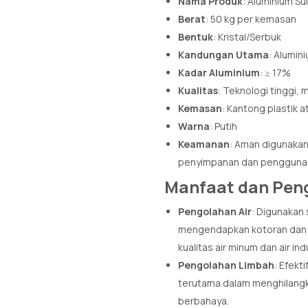
Nama Produk
: Aluminium Su
Berat
: 50 kg per kemasan
Bentuk
: Kristal/Serbuk
Kandungan Utama
: Alumini
Kadar Aluminium
: ≥ 17%
Kualitas
: Teknologi tinggi,
Kemasan
: Kantong plastik a
Warna
: Putih
Keamanan
: Aman digunaka
penyimpanan dan pengguna
Manfaat dan Pe
Pengolahan Air
: Digunakan
mengendapkan kotoran dan pa
kualitas air minum dan air indu
Pengolahan Limbah
: Efekt
terutama dalam menghilangk
berbahaya.