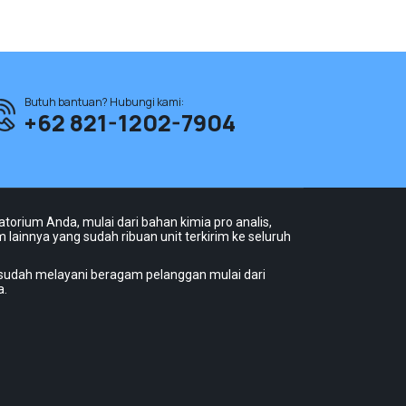
Butuh bantuan? Hubungi kami:
+62 821-1202-7904
torium Anda, mulai dari bahan kimia pro analis,
 lainnya yang sudah ribuan unit terkirim ke seluruh
 sudah melayani beragam pelanggan mulai dari
a.