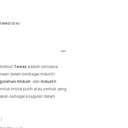
TAWAS) 50 KG
disebut
Tawas
adalah senyawa
naan dalam berbagai industri,
golahan limbah
, dan
industri
bentuk kristal putih atau serbuk yang
nakan sebagai koagulan dalam
s
: