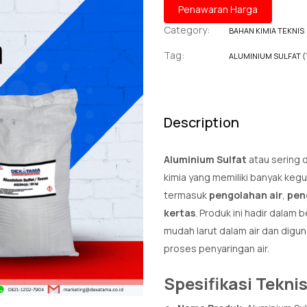
Penawaran Harga
Category:
BAHAN KIMIA TEKNIS
Tag:
ALUMINIUM SULFAT (
Description
Aluminium Sulfat
atau sering 
kimia yang memiliki banyak kegu
termasuk
pengolahan air
,
pen
kertas
. Produk ini hadir dalam 
mudah larut dalam air dan digu
proses penyaringan air.
Spesifikasi Tekni