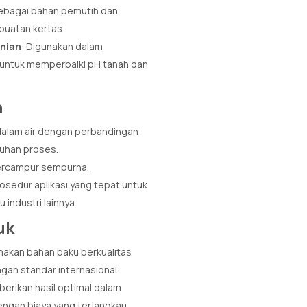
sebagai bahan pemutih dan
uatan kertas.
nian
: Digunakan dalam
 untuk memperbaiki pH tanah dan
n
 dalam air dengan perbandingan
uhan proses.
tercampur sempurna.
sedur aplikasi yang tepat untuk
 industri lainnya.
uk
akan bahan baku berkualitas
ngan standar internasional.
erikan hasil optimal dalam
engan biaya yang terjangkau.