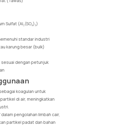
lfat (Tawas)
um Sulfat (Al₂(SO₄)₃)
 memenuhi standar industri
tau karung besar (bulk)
n sesuai dengan petunjuk
an
nggunaan
 sebagai koagulan untuk
rtikel di air, meningkatkan
stri.
if dalam pengolahan limbah cair,
an partikel padat dan bahan