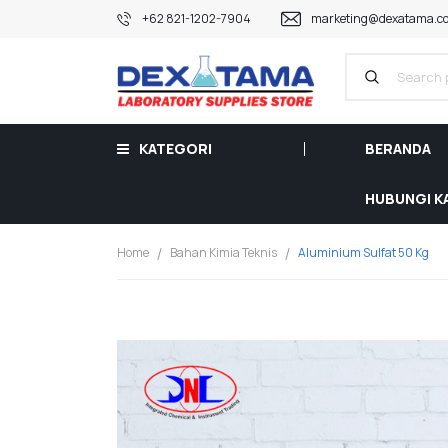
+62 821-1202-7904
marketing@dexatama.co
KATEGORI
BERANDA
HUBUNGI K
Home
Bahan Kimia Teknis
Aluminium Sulfat 50 Kg