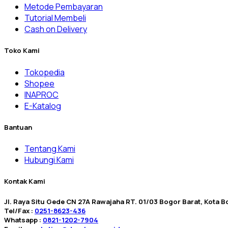
Metode Pembayaran
Tutorial Membeli
Cash on Delivery
Toko Kami
Tokopedia
Shopee
INAPROC
E-Katalog
Bantuan
Tentang Kami
Hubungi Kami
Kontak Kami
Jl. Raya Situ Gede CN 27A Rawajaha RT. 01/03 Bogor Barat, Kota Bo
Tel/Fax :
0251-8623-436
Whatsapp :
0821-1202-7904