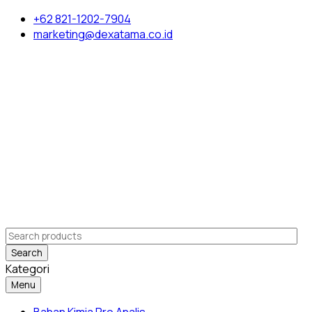
+62 821-1202-7904
marketing@dexatama.co.id
Search
Kategori
Menu