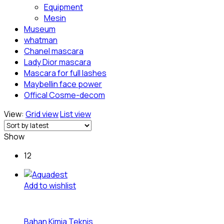
Equipment
Mesin
Museum
whatman
Chanel mascara
Lady Dior mascara
Mascara for full lashes
Maybellin face power
Offical Cosme-decom
View:
Grid view
List view
Show
12
Add to wishlist
Bahan Kimia Teknis