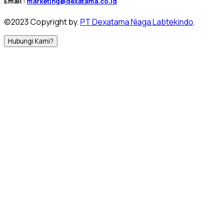
Email :
marketing@dexatama.co.id
©2023 Copyright by.
PT Dexatama Niaga Labtekindo
.
Hubungi Kami?