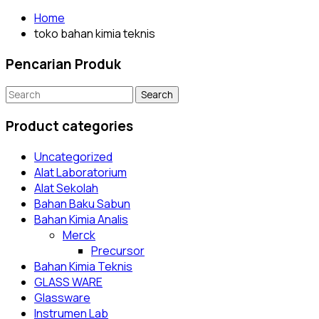
Home
toko bahan kimia teknis
Pencarian Produk
Search
for:
Product categories
Uncategorized
Alat Laboratorium
Alat Sekolah
Bahan Baku Sabun
Bahan Kimia Analis
Merck
Precursor
Bahan Kimia Teknis
GLASS WARE
Glassware
Instrumen Lab