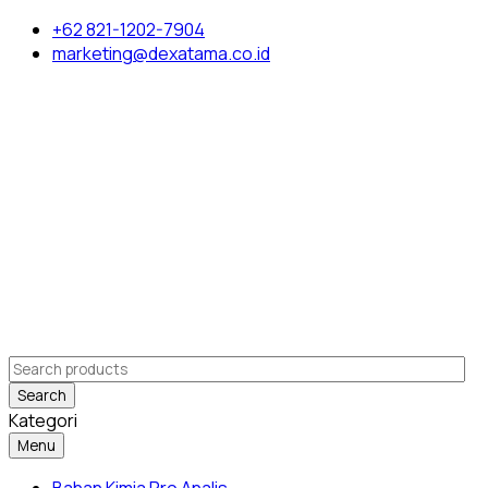
+62 821-1202-7904
marketing@dexatama.co.id
Search
Kategori
Menu