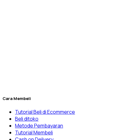
mikrobiologi, reagensia, dan kebutuhan barang habis pakai
laboratorium lainnya yang sudah ribuan unit terkirim ke
seluruh Indonesia.
Berdiri sejak tahun 2010, Dexatama dikelola secara
profesional oleh
PT. Dexatama Niaga Labtekindo
yang
sampai saat ini sudah melayani beragam pelanggan mulai
dari laboratorium
RnD
(Riset) manufaktur, Universitas, Klinik
& Rumah Sakit, laboratorium balai pemerintahan, dan
banyak lainnya.
Penuhi kebutuhan laboratorium Anda yang kini menjadi lebih
mudah melalui Dexatama Store.
Cara Membeli
Tutorial Beli di Ecommerce
Beli ditoko
Metode Pembayaran
Tutorial Membeli
Cash on Delivery