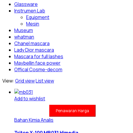
Glassware
Instrumen Lab
Equipment
Mesin
Museum
whatman
Chanel mascara
Lady Dior mascara
Mascara for full lashes
Maybellin face power
Offical Cosme-decom
View:
Grid view
List view
Add to wishlist
Penawaran Harga
Bahan Kimia Analis
Triton X-100 MB031 Himedia