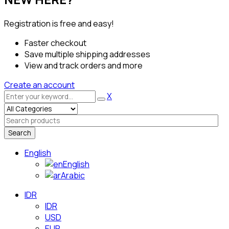
Registration is free and easy!
Faster checkout
Save multiple shipping addresses
View and track orders and more
Create an account
X
Search
English
English
Arabic
IDR
IDR
USD
EUR