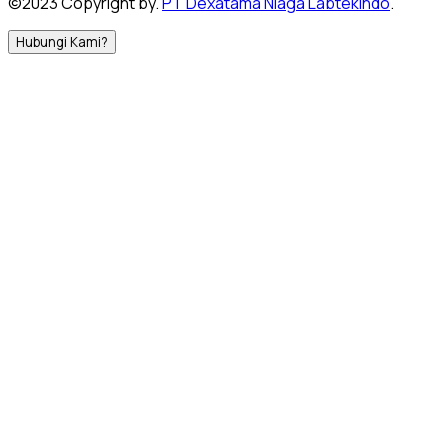
©2023 Copyright by.
PT Dexatama Niaga Labtekindo
.
Hubungi Kami?