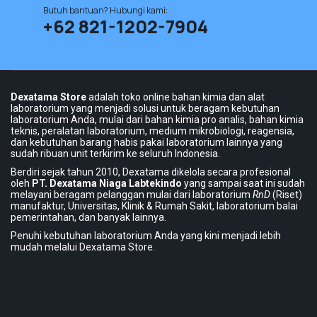
Mascara for full lashes
Butuh bantuan? Hubungi kami:
+62 821-1202-7904
Maybellin face power
Offical Cosme-decom
Dexatama Store
adalah toko online bahan kimia dan alat
laboratorium yang menjadi solusi untuk beragam kebutuhan
laboratorium Anda, mulai dari bahan kimia pro analis, bahan kimia
teknis, peralatan laboratorium, medium mikrobiologi, reagensia,
dan kebutuhan barang habis pakai laboratorium lainnya yang
sudah ribuan unit terkirim ke seluruh Indonesia.
Berdiri sejak tahun 2010, Dexatama dikelola secara profesional
oleh
PT. Dexatama Niaga Labtekindo
yang sampai saat ini sudah
melayani beragam pelanggan mulai dari laboratorium
RnD
(Riset)
manufaktur, Universitas, Klinik & Rumah Sakit, laboratorium balai
pemerintahan, dan banyak lainnya.
Penuhi kebutuhan laboratorium Anda yang kini menjadi lebih
mudah melalui Dexatama Store.