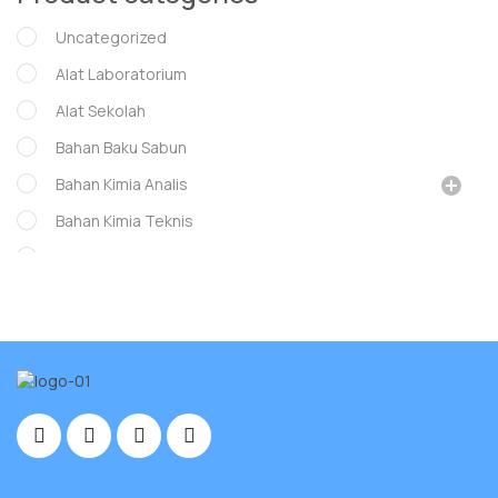
Uncategorized
Alat Laboratorium
Alat Sekolah
Bahan Baku Sabun
Bahan Kimia Analis
Bahan Kimia Teknis
GLASS WARE
Glassware
Instrumen Lab
Museum
whatman
Chanel mascara
Lady Dior mascara