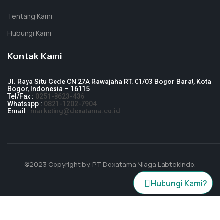
Tentang Kami
Hubungi Kami
Kontak Kami
Jl. Raya Situ Gede CN 27A Rawajaha RT. 01/03 Bogor Barat, Kota
Bogor, Indonesia – 16115
Tel/Fax :
0251-8623-436
Whatsapp :
0821-1202-7904
Email :
marketing@dexatama.co.id
©2023 Copyright by.
PT Dexatama Niaga Labtekindo
.
Hubungi Kami?