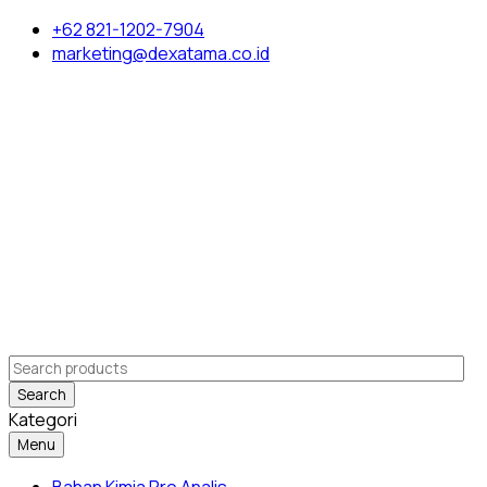
+62 821-1202-7904
marketing@dexatama.co.id
Search
Kategori
Menu