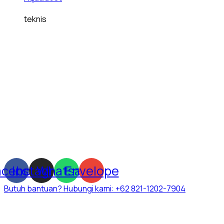
teknis
acebook
Instagram
Whatsapp
Envelope
Butuh bantuan? Hubungi kami:
+62 821-1202-7904
Dexatama Store
adalah toko online bahan kimia dan alat la
teknis, peralatan laboratorium, medium mikrobiologi, reagens