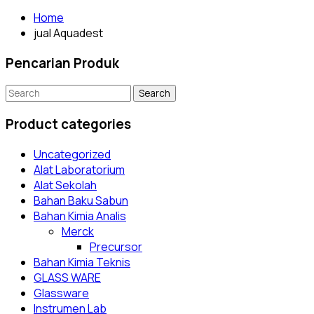
Home
jual Aquadest
Pencarian Produk
Search
for:
Product categories
Uncategorized
Alat Laboratorium
Alat Sekolah
Bahan Baku Sabun
Bahan Kimia Analis
Merck
Precursor
Bahan Kimia Teknis
GLASS WARE
Glassware
Instrumen Lab