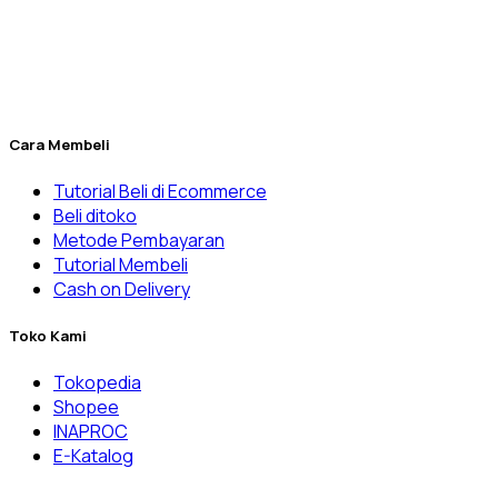
Berdiri sejak tahun 2010, Dexatama dikelola secara profesion
laboratorium
RnD
(Riset) manufaktur, Universitas, Klinik & R
Penuhi kebutuhan laboratorium Anda yang kini menjadi lebih
Cara Membeli
Tutorial Beli di Ecommerce
Beli ditoko
Metode Pembayaran
Tutorial Membeli
Cash on Delivery
Toko Kami
Tokopedia
Shopee
INAPROC
E-Katalog