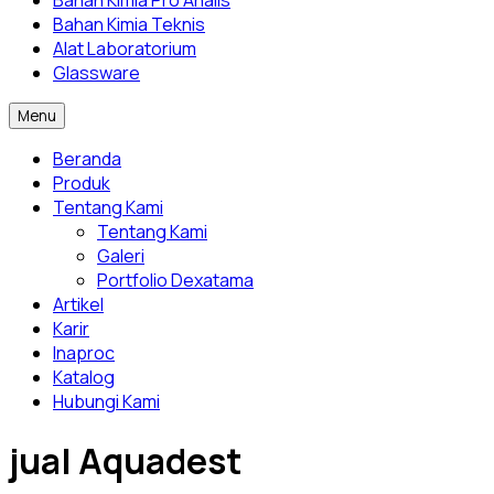
Bahan Kimia Pro Analis
Bahan Kimia Teknis
Alat Laboratorium
Glassware
Menu
Beranda
Produk
Tentang Kami
Tentang Kami
Galeri
Portfolio Dexatama
Artikel
Karir
Inaproc
Katalog
Hubungi Kami
jual Aquadest