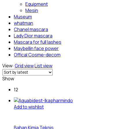
Equipment
Mesin
Museum
whatman
Chanel mascara
Lady Dior mascara
Mascara for full lashes
Maybellin face power
Offical Cosme-decom
View:
Grid view
List view
Show
12
Add to wishlist
Bahan Kimia Teknis