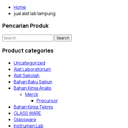
Home
jual alat lab lampung
Pencarian Produk
Search
for:
Product categories
Uncategorized
Alat Laboratorium
Alat Sekolah
Bahan Baku Sabun
Bahan Kimia Analis
Merck
Precursor
Bahan Kimia Teknis
GLASS WARE
Glassware
Instrumen Lab