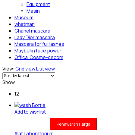
Equipment
Mesin
Museum
whatman
Chanel mascara
Lady Dior mascara
Mascara for full lashes
Maybellin face power
Offical Cosme-decom
View:
Grid view
List view
Show
12
Add to wishlist
Penawaran Harga
Alat Laboratorium