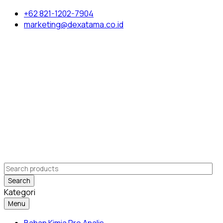
+62 821-1202-7904
marketing@dexatama.co.id
Search
Kategori
Menu