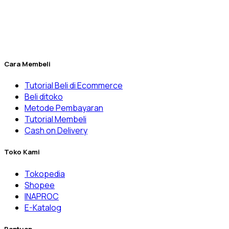
& Rumah Sakit, laboratorium balai pemerintahan, dan
banyak lainnya.
Penuhi kebutuhan laboratorium Anda yang kini menjadi lebih
mudah melalui Dexatama Store.
Cara Membeli
Tutorial Beli di Ecommerce
Beli ditoko
Metode Pembayaran
Tutorial Membeli
Cash on Delivery
Toko Kami
Tokopedia
Shopee
INAPROC
E-Katalog
Bantuan