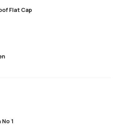
roof Flat Cap
en
 No 1