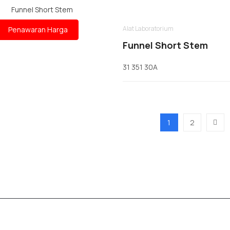
Alat Laboratorium
Penawaran Harga
Funnel Short Stem
31 351 30A
1
2
 alat laboratorium yang menjadi solusi untuk beragam kebutuhan laborat