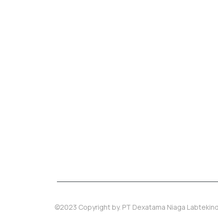
bahan kimia teknis, peralatan laboratorium, medium m
Indonesia.
Berdiri sejak tahun 2010, Dexatama dikelola secara p
laboratorium
RnD
(Riset) manufaktur, Universitas, Kl
Penuhi kebutuhan laboratorium Anda yang kini menja
©2023 Copyright by.
PT Dexatama Niaga Labtekin