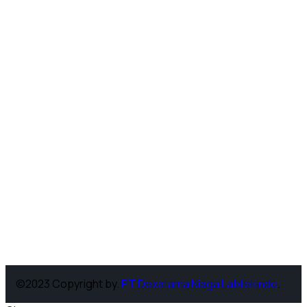
©2023 Copyright by.
PT Dexatama Niaga Labtekindo
.