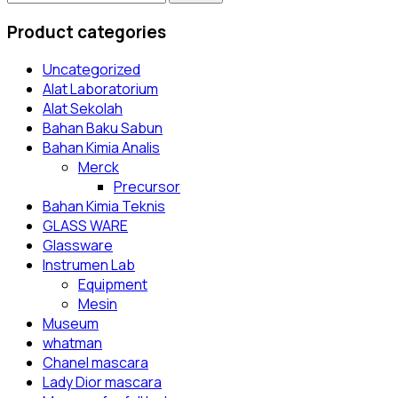
Product categories
Uncategorized
Alat Laboratorium
Alat Sekolah
Bahan Baku Sabun
Bahan Kimia Analis
Merck
Precursor
Bahan Kimia Teknis
GLASS WARE
Glassware
Instrumen Lab
Equipment
Mesin
Museum
whatman
Chanel mascara
Lady Dior mascara