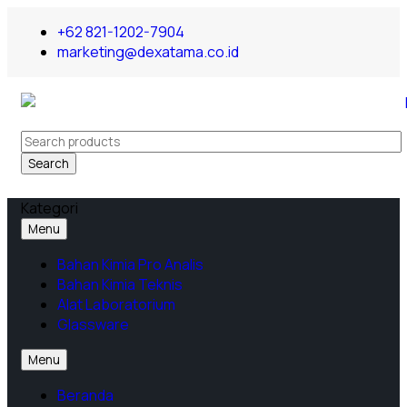
+62 821-1202-7904
marketing@dexatama.co.id
Search
Kategori
Menu
Bahan Kimia Pro Analis
Bahan Kimia Teknis
Alat Laboratorium
Glassware
Menu
Beranda