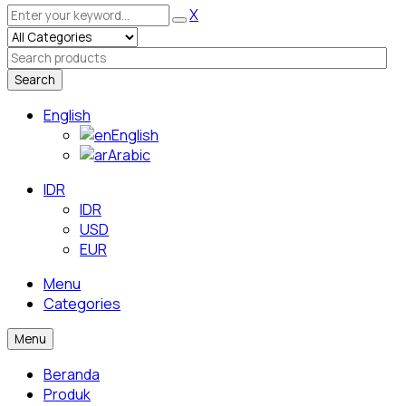
X
Search
English
English
Arabic
IDR
IDR
USD
EUR
Menu
Categories
Menu
Beranda
Produk