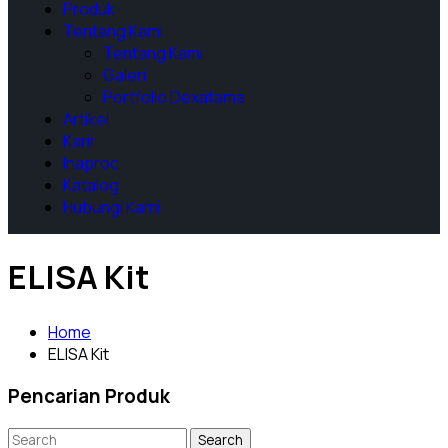
Produk
Tentang Kami
Tentang Kami
Galeri
Portfolio Dexatama
Artikel
Karir
Inaproc
Katalog
Hubungi Kami
ELISA Kit
Home
ELISA Kit
Pencarian Produk