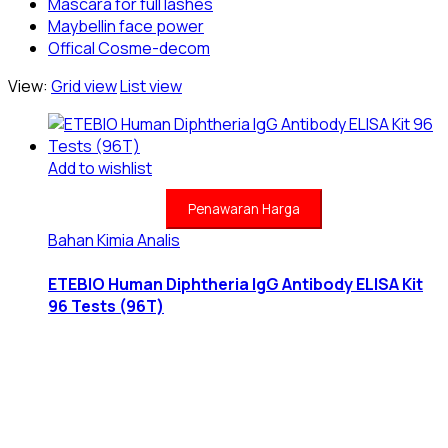
Mascara for full lashes
Maybellin face power
Offical Cosme-decom
View:
Grid view
List view
Add to wishlist
Penawaran Harga
Bahan Kimia Analis
ETEBIO Human Diphtheria IgG Antibody ELISA Kit
96 Tests (96T)