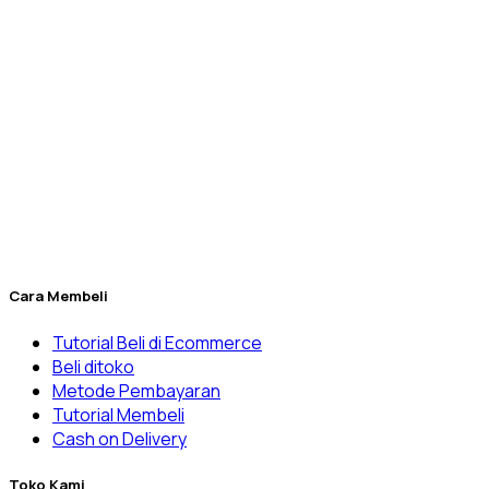
seluruh Indonesia.
Berdiri sejak tahun 2010, Dexatama dikelola secara
profesional oleh
PT. Dexatama Niaga Labtekindo
yang
sampai saat ini sudah melayani beragam pelanggan mulai
dari laboratorium
RnD
(Riset) manufaktur, Universitas, Klinik
& Rumah Sakit, laboratorium balai pemerintahan, dan
banyak lainnya.
Penuhi kebutuhan laboratorium Anda yang kini menjadi lebih
mudah melalui Dexatama Store.
Cara Membeli
Tutorial Beli di Ecommerce
Beli ditoko
Metode Pembayaran
Tutorial Membeli
Cash on Delivery
Toko Kami