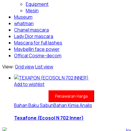
Equipment
Mesin
Museum
whatman
Chanel mascara
Lady Dior mascara
Mascara for full lashes
Maybellin face power
Offical Cosme-decom
View:
Grid view
List view
Add to wishlist
Penawaran Harga
Bahan Baku Sabun
Bahan Kimia Analis
Texafone (Ecosol N 702 Inner)