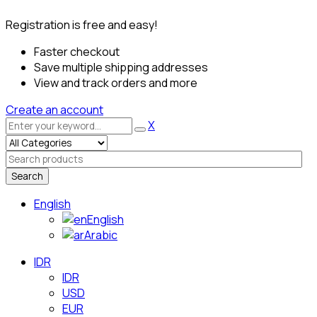
Registration is free and easy!
Faster checkout
Save multiple shipping addresses
View and track orders and more
Create an account
X
Search
English
English
Arabic
IDR
IDR
USD
EUR