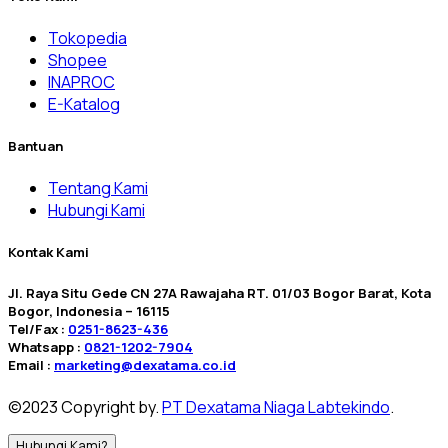
Tokopedia
Shopee
INAPROC
E-Katalog
Bantuan
Tentang Kami
Hubungi Kami
Kontak Kami
Jl. Raya Situ Gede CN 27A Rawajaha RT. 01/03 Bogor Barat, Kota
Bogor, Indonesia – 16115
Tel/Fax :
0251-8623-436
Whatsapp :
0821-1202-7904
Email :
marketing@dexatama.co.id
©2023 Copyright by.
PT Dexatama Niaga Labtekindo
.
Hubungi Kami?