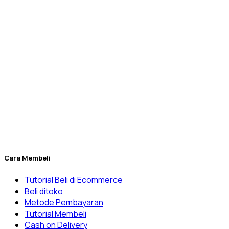
mikrobiologi, reagensia, dan kebutuhan barang habis pakai
laboratorium lainnya yang sudah ribuan unit terkirim ke
seluruh Indonesia.
Berdiri sejak tahun 2010, Dexatama dikelola secara
profesional oleh
PT. Dexatama Niaga Labtekindo
yang
sampai saat ini sudah melayani beragam pelanggan mulai
dari laboratorium
RnD
(Riset) manufaktur, Universitas, Klinik
& Rumah Sakit, laboratorium balai pemerintahan, dan
banyak lainnya.
Penuhi kebutuhan laboratorium Anda yang kini menjadi lebih
mudah melalui Dexatama Store.
Cara Membeli
Tutorial Beli di Ecommerce
Beli ditoko
Metode Pembayaran
Tutorial Membeli
Cash on Delivery