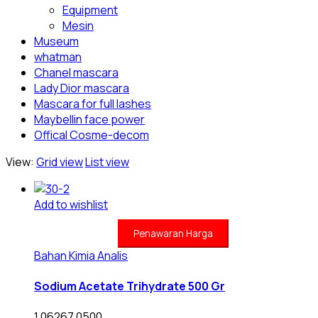
Equipment
Mesin
Museum
whatman
Chanel mascara
Lady Dior mascara
Mascara for full lashes
Maybellin face power
Offical Cosme-decom
View:
Grid view
List view
Add to wishlist
Penawaran Harga
Bahan Kimia Analis
Sodium Acetate Trihydrate 500 Gr
1.06267.0500