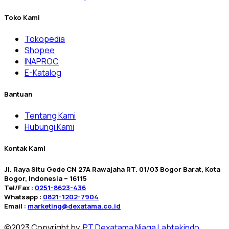
Toko Kami
Tokopedia
Shopee
INAPROC
E-Katalog
Bantuan
Tentang Kami
Hubungi Kami
Kontak Kami
Jl. Raya Situ Gede CN 27A Rawajaha RT. 01/03 Bogor Barat, Kota
Bogor, Indonesia – 16115
Tel/Fax :
0251-8623-436
Whatsapp :
0821-1202-7904
Email :
marketing@dexatama.co.id
©2023 Copyright by.
PT Dexatama Niaga Labtekindo
.