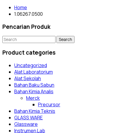
Home
1.06267.0500
Pencarian Produk
Search
for:
Product categories
Uncategorized
Alat Laboratorium
Alat Sekolah
Bahan Baku Sabun
Bahan Kimia Analis
Merck
Precursor
Bahan Kimia Teknis
GLASS WARE
Glassware
Instrumen Lab