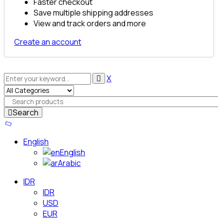
Faster checkout
Save multiple shipping addresses
View and track orders and more
Create an account
X
Search
English
English
Arabic
IDR
IDR
USD
EUR