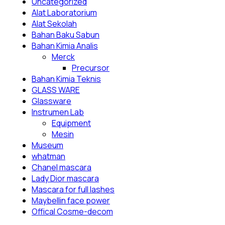
Uncategorized
Alat Laboratorium
Alat Sekolah
Bahan Baku Sabun
Bahan Kimia Analis
Merck
Precursor
Bahan Kimia Teknis
GLASS WARE
Glassware
Instrumen Lab
Equipment
Mesin
Museum
whatman
Chanel mascara
Lady Dior mascara
Mascara for full lashes
Maybellin face power
Offical Cosme-decom