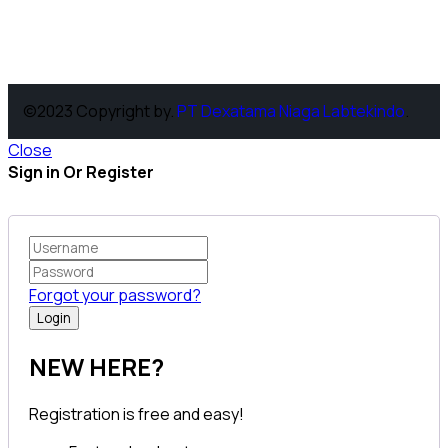
©2023 Copyright by.
PT Dexatama Niaga Labtekindo
.
Close
Sign in Or Register
Forgot your password?
NEW HERE?
Registration is free and easy!