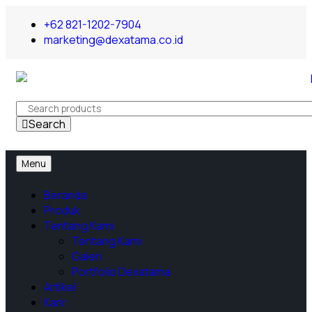
+62 821-1202-7904
marketing@dexatama.co.id
Search
Menu
Beranda
Produk
Tentang Kami
Tentang Kami
Galeri
Portfolio Dexatama
Artikel
Karir