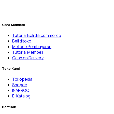
Penuhi kebutuhan laboratorium Anda yang kini menjadi lebih
mudah melalui Dexatama Store.
Cara Membeli
Tutorial Beli di Ecommerce
Beli ditoko
Metode Pembayaran
Tutorial Membeli
Cash on Delivery
Toko Kami
Tokopedia
Shopee
INAPROC
E-Katalog
Bantuan