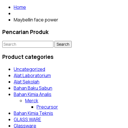
Home
Maybellin face power
Pencarian Produk
Search
for:
Product categories
Uncategorized
Alat Laboratorium
Alat Sekolah
Bahan Baku Sabun
Bahan Kimia Analis
Merck
Precursor
Bahan Kimia Teknis
GLASS WARE
Glassware