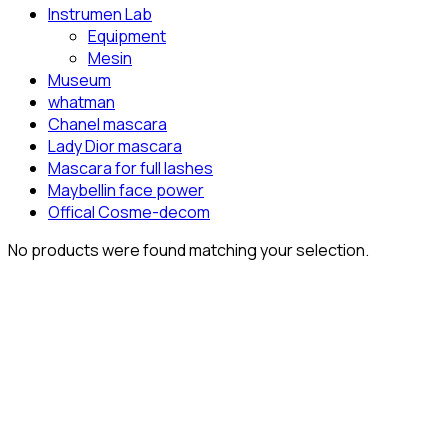
Instrumen Lab
Equipment
Mesin
Museum
whatman
Chanel mascara
Lady Dior mascara
Mascara for full lashes
Maybellin face power
Offical Cosme-decom
No products were found matching your selection.