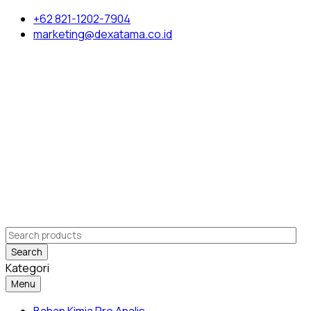
+62 821-1202-7904
marketing@dexatama.co.id
Search
Kategori
Menu