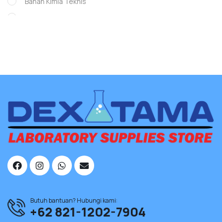
Bahan Kimia Teknis
GLASS WARE
Glassware
Instrumen Lab
Museum
whatman
Chanel mascara
Lady Dior mascara
Mascara for full lashes
Maybellin face power
Offical Cosme-decom
Butuh bantuan? Hubungi kami:
+62 821-1202-7904