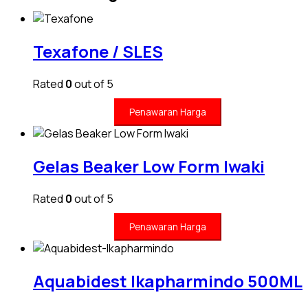
Texafone / SLES
Rated
0
out of 5
Penawaran Harga
Gelas Beaker Low Form Iwaki
Rated
0
out of 5
Penawaran Harga
Aquabidest Ikapharmindo 500ML