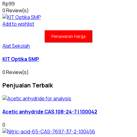
Rp
99
0 Review(s)
Add to wishlist
Penawaran Harga
Alat Sekolah
KIT Optika SMP
0 Review(s)
Penjualan Terbaik
Acetic anhydride CAS 108-24-7 | 100042
0