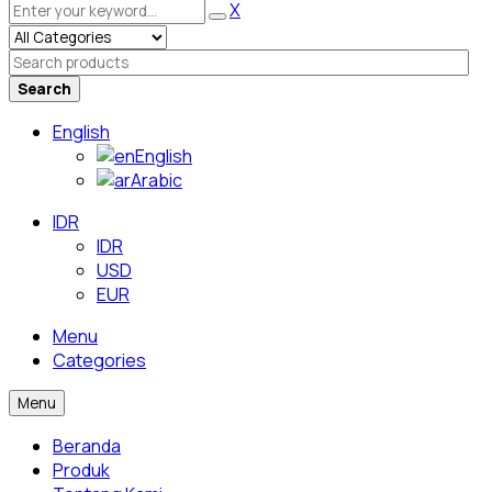
X
Search
English
English
Arabic
IDR
IDR
USD
EUR
Menu
Categories
Menu
Beranda
Produk