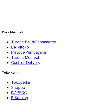
& Rumah Sakit, laboratorium balai pemerintahan, dan
banyak lainnya.
Penuhi kebutuhan laboratorium Anda yang kini menjadi lebih
mudah melalui Dexatama Store.
Cara Membeli
Tutorial Beli di Ecommerce
Beli ditoko
Metode Pembayaran
Tutorial Membeli
Cash on Delivery
Toko Kami
Tokopedia
Shopee
INAPROC
E-Katalog