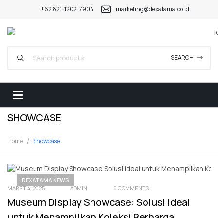
+62 821-1202-7904
marketing@dexatama.co.id
SEARCH
SHOWCASE
Home
Showcase
DEXATAMA NEWS
MARET 4, 2025
ADMIN
0 COMMENTS
Museum Display Showcase: Solusi Ideal
untuk Menampilkan Koleksi Berharga